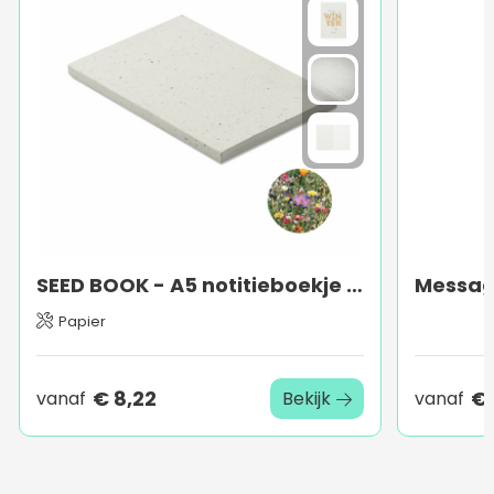
SEED BOOK - A5 notitieboekje zaadpapier
Message
Papier
€ 8,22
€ 
vanaf
Bekijk
vanaf