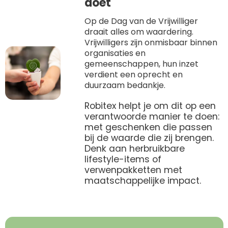
doet
Home & Living
Sport
Op de Dag van de Vrijwilliger
draait alles om waardering.
Vrijwilligers zijn onmisbaar binnen
Outdoor & Vrije tijd
organisaties en
gemeenschappen, hun inzet
Technologie & gadgets
verdient een oprecht en
duurzaam bedankje.
Home & Living
Robitex helpt je om dit op een
verantwoorde manier te doen:
met geschenken die passen
bij de waarde die zij brengen.
Denk aan herbruikbare
lifestyle-items of
verwenpakketten met
maatschappelijke impact.