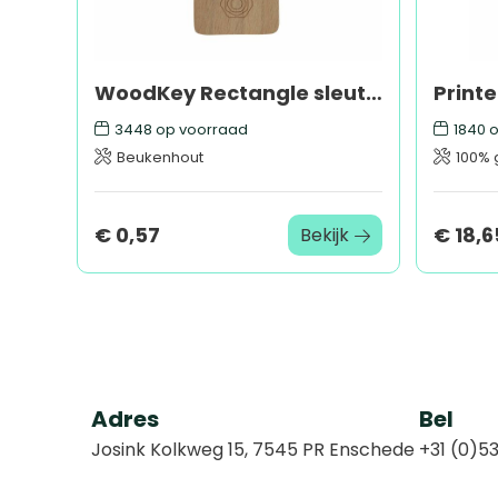
WoodKey Rectangle sleutelhanger
3448
op voorraad
1840
o
Beukenhout
100% 
€ 0,57
€ 18,6
Bekijk
Adres
Bel
Josink Kolkweg 15, 7545 PR Enschede
+31 (0)53