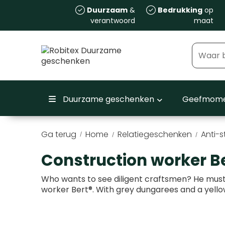
Duurzaam
&
Bedrukking
op
verantwoord
maat
Duurzame geschenken
Geefmome
Ga terug
Home
Relatiegeschenken
Anti-s
/
Construction worker B
Who wants to see diligent craftsmen? He must
worker Bert®. With grey dungarees and a yello