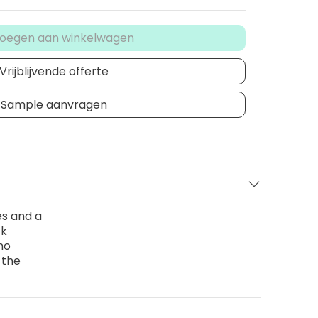
oegen aan winkelwagen
Vrijblijvende offerte
Sample aanvragen
es and a
ck
no
 the