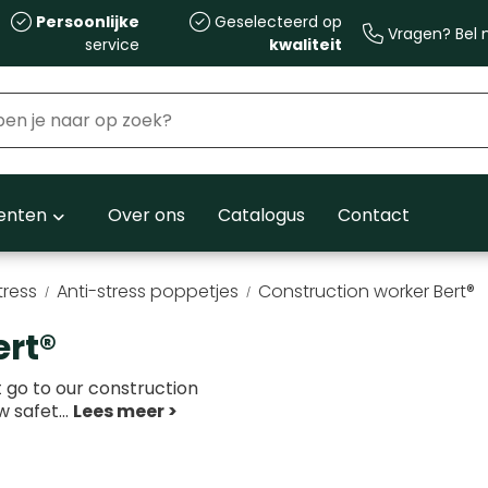
Persoonlijke
Geselecteerd op
Vragen? Bel m
service
kwaliteit
nten
Over ons
Catalogus
Contact
tress
Anti-stress poppetjes
Construction worker Bert®
ert®
 go to our construction
w safet
...