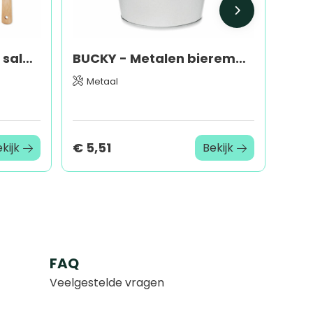
MAYEN SET - Bamboe saladebestek
BUCKY - Metalen bieremmer 4L
Metaal
€ 5,51
kijk
Bekijk
FAQ
Veelgestelde vragen