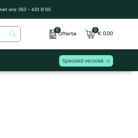
et ons: 053 - 433 31 60
0
0
€ 0,00
Offerte
Speciaal verzoek