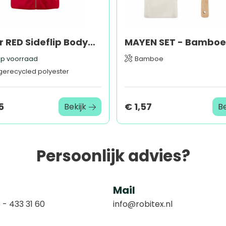
Printer RED Sideflip Bodywarmer Dames
p voorraad
Bamboe
gerecycled polyester
5
€ 1,57
Bekijk
Be
Persoonlijk advies?
Mail
 - 433 31 60
info@robitex.nl