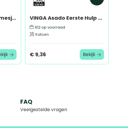
Mouwloos sherpa damesjasje
VINGA Asado Eerste Hulp kit
612
op voorraad
Katoen
€ 9,36
kijk
Bekijk
FAQ
Veelgestelde vragen