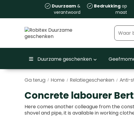
Duurzaam
&
Bedrukking
op
verantwoord
maat
Duurzame geschenken
Geefmome
Ga terug
Home
Relatiegeschenken
Anti-s
/
Concrete labourer Bert
Here comes another colleague from the constr
shovel and pipe, it is available in working cloth