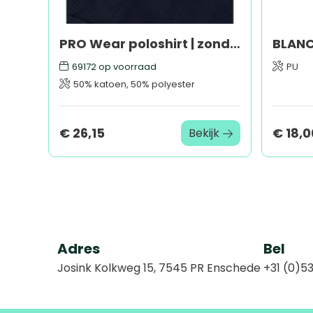
PRO Wear poloshirt | zonder borstzak
69172
op voorraad
PU
50% katoen, 50% polyester
€ 26,15
€ 18,0
Bekijk
Adres
Bel
Josink Kolkweg 15, 7545 PR Enschede
+31 (0)53