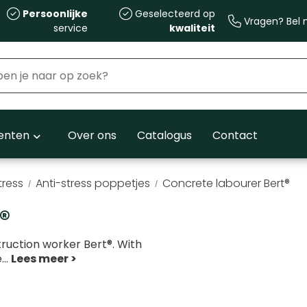
Persoonlijke
Geselecteerd op
Vragen? Bel m
service
kwaliteit
nten
Over ons
Catalogus
Contact
tress
Anti-stress poppetjes
Concrete labourer Bert®
®
uction worker Bert®. With
e
...