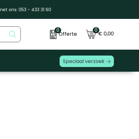
et ons: 053 - 433 31 60
0
0
€ 0,00
Offerte
Speciaal verzoek