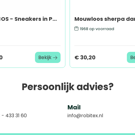
BLANCOS - Sneakers in PU maat 37
1968
op voorraad
0
€ 30,20
Bekijk
Be
Persoonlijk advies?
Mail
 - 433 31 60
info@robitex.nl