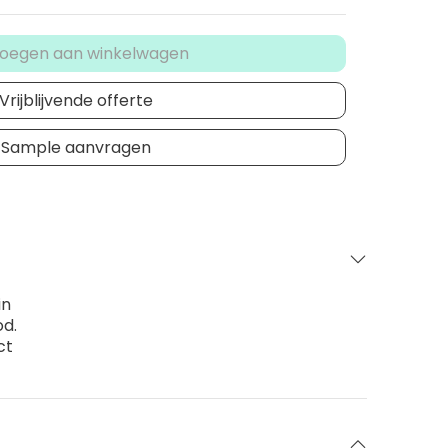
oegen aan winkelwagen
Vrijblijvende offerte
Sample aanvragen
in
od.
ct