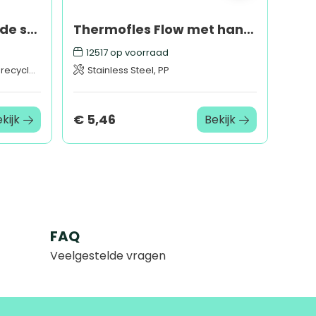
Ashen GRS gerecyclede sherpadeken
Thermofles Flow met handvat 250ml
12517
op voorraad
cled ABS
Stainless Steel, PP
€ 5,46
kijk
Bekijk
FAQ
Veelgestelde vragen