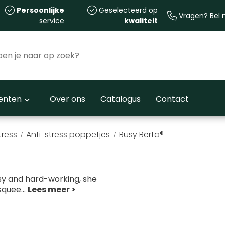
Persoonlijke
Geselecteerd op
Vragen? Bel m
service
kwaliteit
nten
Over ons
Catalogus
Contact
tress
Anti-stress poppetjes
Busy Berta®
sy and hard-working, she
 squee
...