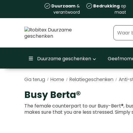
Duurzaam
&
Bedrukking
op
verantwoord
maat
Duurzame geschenken
Geefmome
Ga terug
Home
Relatiegeschenken
Anti-s
/
Busy Berta®
The female counterpart to our Busy-Bert®, bu
makes sure that you are less stressed. Simply