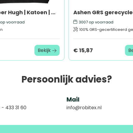
Shopper Hugh | Katoen | OEKO-TEX
op voorraad
3007
op voorraad
en
100% GRS-gecertificeerd gerecy
€ 15,87
Bekijk
Be
Persoonlijk advies?
Mail
 - 433 31 60
info@robitex.nl