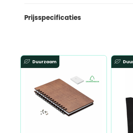
Prijsspecificaties
Duurzaam
Duu