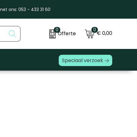
et ons: 053 - 433 31 60
0
0
€ 0,00
Offerte
Speciaal verzoek