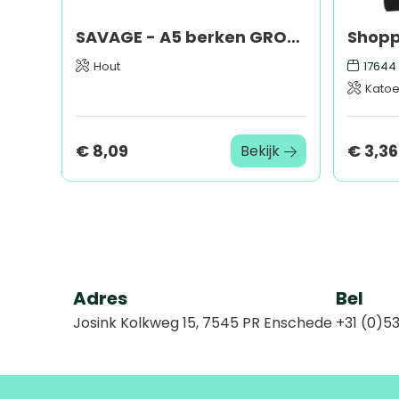
SAVAGE - A5 berken GROWBOOK™
Hout
17644
Kato
€ 8,09
€ 3,36
Bekijk
Adres
Bel
Josink Kolkweg 15, 7545 PR Enschede
+31 (0)53