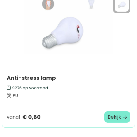
Sport
Outdoor & Vrije tijd
Technologie & gadgets
Home & Living
Anti-stress lamp
9276
op voorraad
PU
€ 0,80
vanaf
Bekijk