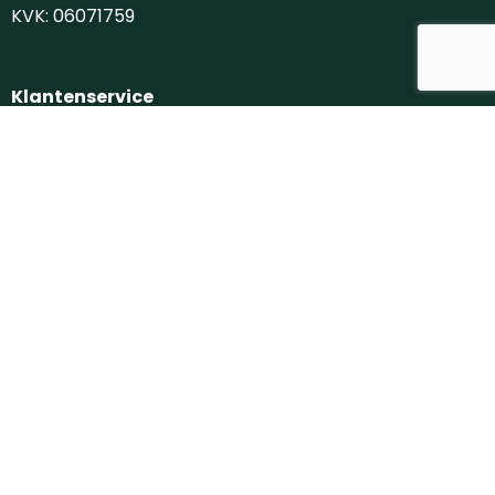
KVK: 06071759
Klantenservice
Contact
Over ons
Veilig winkelen
Algemene voorwaarden
Privacyverklaring
Cookiebeleid
Disclaimer
Aanbevolen categorieën
Drinkflessen