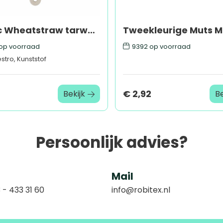
Nordic Wheatstraw tarwestro ijskrabber
op voorraad
9392
op voorraad
stro, Kunststof
€ 2,92
Bekijk
Be
Persoonlijk advies?
Mail
 - 433 31 60
info@robitex.nl