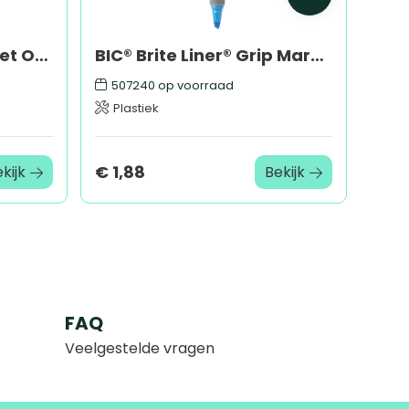
Tweekleurige Muts Met Omslag
BIC® Brite Liner® Grip Markeerstift
507240
op voorraad
Plastiek
€ 1,88
kijk
Bekijk
FAQ
Veelgestelde vragen