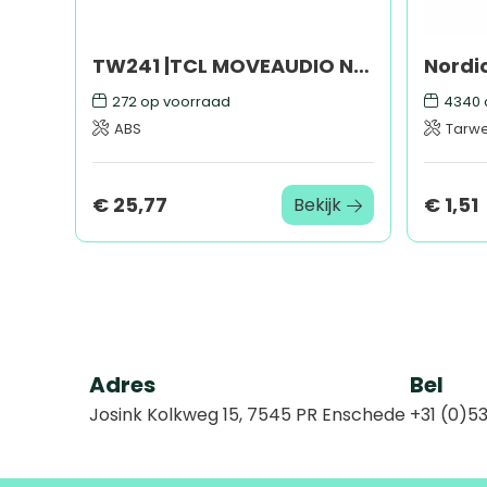
TW241 |TCL MOVEAUDIO Neo
272
op voorraad
4340
ABS
Tarwe
€ 25,77
€ 1,51
Bekijk
Adres
Bel
Josink Kolkweg 15, 7545 PR Enschede
+31 (0)53