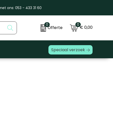
et ons: 053 - 433 31 60
0
0
€ 0,00
Offerte
Speciaal verzoek