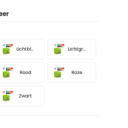
eer
Lichtblauw
Lichtgroen
Rood
Roze
Zwart