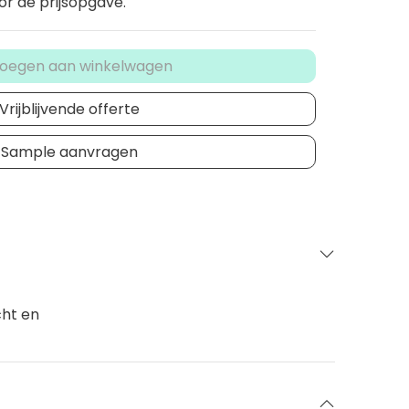
or de prijsopgave.
oegen aan winkelwagen
Vrijblijvende offerte
Sample aanvragen
cht en