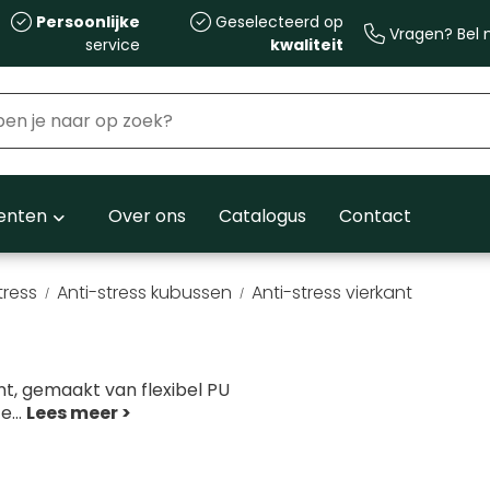
Persoonlijke
Geselecteerd op
Vragen? Bel m
service
kwaliteit
nten
Over ons
Catalogus
Contact
tress
Anti-stress kubussen
Anti-stress vierkant
nt, gemaakt van flexibel PU
te
...