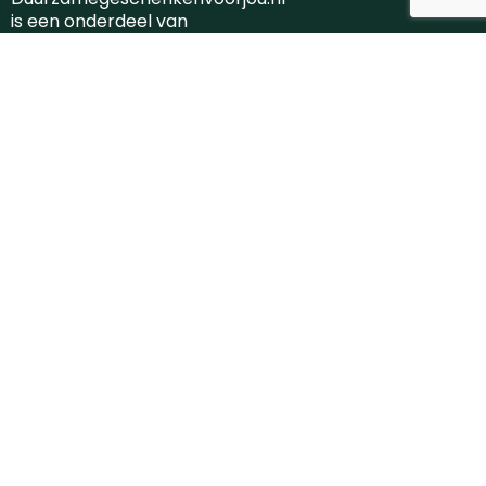
is een onderdeel van
Robitex BV.
KVK: 06071759
Klantenservice
Contact
Over ons
Veilig winkelen
Algemene voorwaarden
Privacyverklaring
Cookiebeleid
Disclaimer