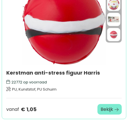
Sport
Outdoor & Vrije tijd
Technologie & gadgets
Home & Living
Kerstman anti-stress figuur Harris
22772
op voorraad
PU, Kunststof, PU Schuim
€ 1,05
vanaf
Bekijk