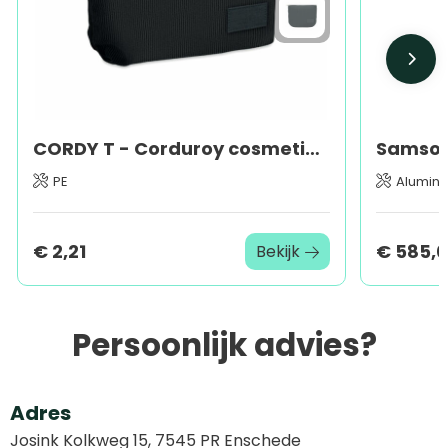
CORDY T - Corduroy cosmeticatasje
PE
Alumin
€ 2,21
€ 585,0
Bekijk
Persoonlijk advies?
Adres
Josink Kolkweg 15, 7545 PR Enschede