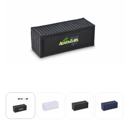
Sport
Outdoor & Vrije tijd
Technologie & gadgets
Home & Living