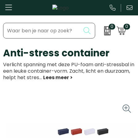
0
0
Bestsellers
Inhaakmomenten
Anti-stress container
Beurs & Event
Feestdagen
Verlicht spanning met deze PU-foam anti-stressbal in
Kantoor & Schrijfwaren
Zakelijke evenementen
een leuke container-vorm. Zacht, licht en duurzaam,
helpt het stres
...
Eten & Drinkware
Dag van de ...
Health & Wellness
Tassen & Reizen
Groei & bloei
Kleding & accessoires