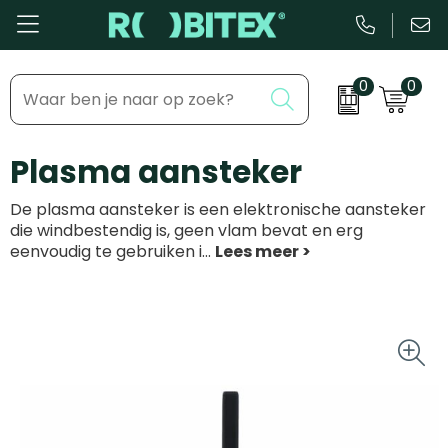
0
0
Bestsellers
Inhaakmomenten
Plasma aansteker
Beurs & Event
Feestdagen
De plasma aansteker is een elektronische aansteker
Kantoor & Schrijfwaren
Zakelijke evenementen
die windbestendig is, geen vlam bevat en erg
eenvoudig te gebruiken i
...
Eten & Drinkware
Dag van de ...
Health & Wellness
Tassen & Reizen
Groei & bloei
Kleding & accessoires