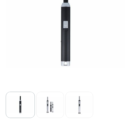
Sport
Outdoor & Vrije tijd
Technologie & gadgets
Home & Living