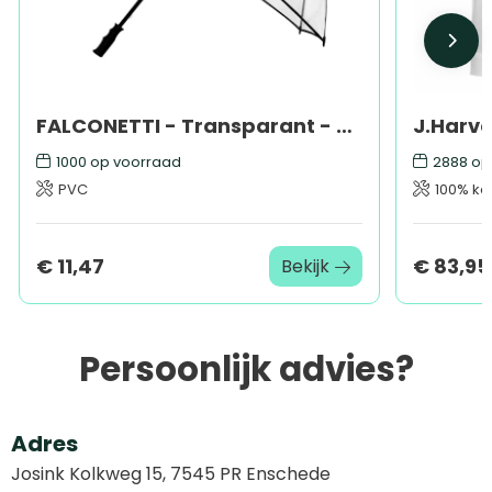
FALCONETTI - Transparant - Handopening - Windproof - 110 cm - Transparant
1000
op voorraad
2888
op
PVC
100% ka
€ 11,47
€ 83,95
Bekijk
Persoonlijk advies?
Adres
Josink Kolkweg 15, 7545 PR Enschede