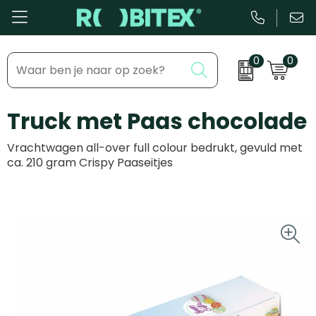
0
0
Bestsellers
Inhaakmomenten
Truck met Paas chocolade
Beurs & Event
Feestdagen
Vrachtwagen all-over full colour bedrukt, gevuld met
Kantoor & Schrijfwaren
Zakelijke evenementen
ca. 210 gram Crispy Paaseitjes
Eten & Drinkware
Dag van de ...
Health & Wellness
Tassen & Reizen
Groei & bloei
Kleding & accessoires