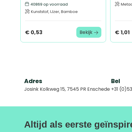
40869
op voorraad
Metaa
Kunststof, IJzer, Bamboe
€ 0,53
€ 1,01
Bekijk
Adres
Bel
Josink Kolkweg 15, 7545 PR Enschede
+31 (0)53
Altijd als eerste geïnspi