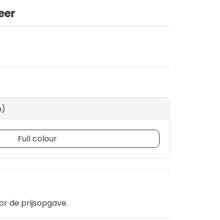
eer
m)
Full colour
or de prijsopgave.