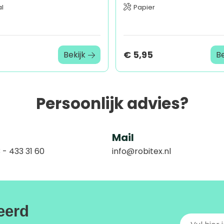
l
Papier
€ 5,95
Bekijk
Be
Persoonlijk advies?
Mail
 - 433 31 60
info@robitex.nl
reerd