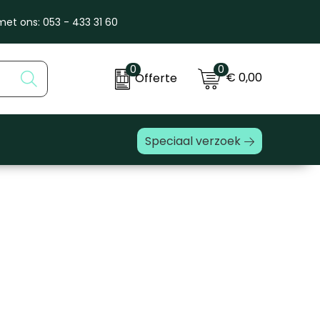
et ons: 053 - 433 31 60
0
0
€ 0,00
Offerte
Speciaal verzoek