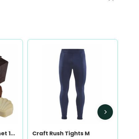
Standaard ballotin met 10 Belgische bonbons
Craft Rush Tights M