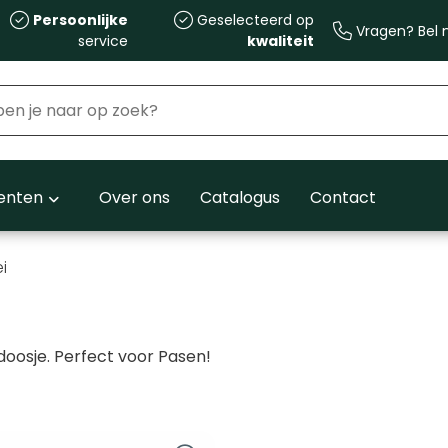
Persoonlijke
Geselecteerd op
Vragen? Bel m
service
kwaliteit
nten
Over ons
Catalogus
Contact
i
doosje. Perfect voor Pasen!