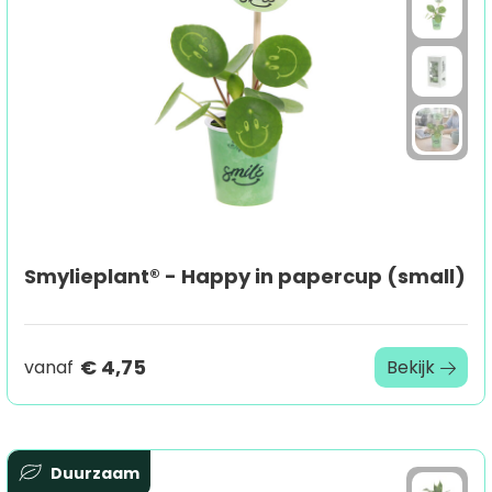
Smylieplant® - Happy in papercup (small)
€ 4,75
vanaf
Bekijk
Duurzaam