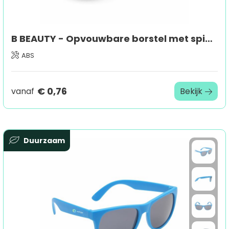
B BEAUTY - Opvouwbare borstel met spiegel
ABS
€ 0,76
vanaf
Bekijk
Duurzaam