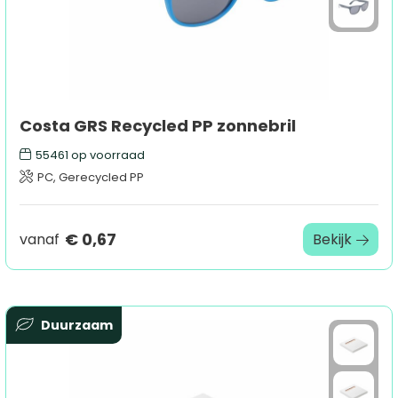
Costa GRS Recycled PP zonnebril
55461
op voorraad
PC, Gerecycled PP
€ 0,67
vanaf
Bekijk
Duurzaam