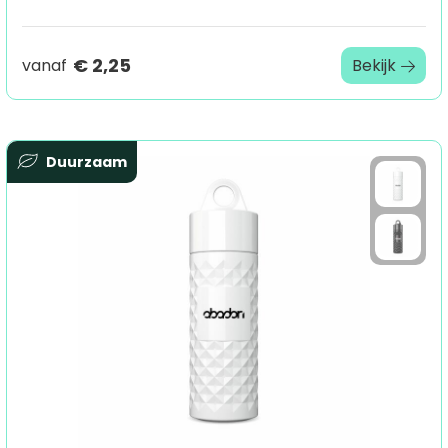
€ 2,25
vanaf
Bekijk
Duurzaam