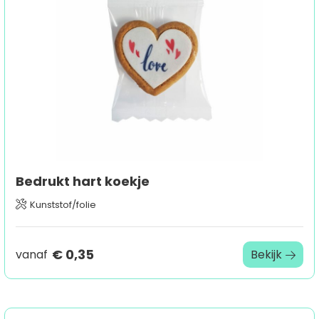
Sport
Outdoor & Vrije tijd
Technologie & gadgets
Home & Living
Bedrukt hart koekje
Kunststof/folie
€ 0,35
vanaf
Bekijk