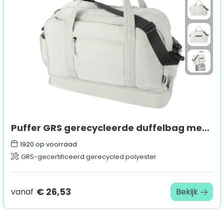
Puffer GRS gerecycleerde duffelbag met geïsoleerde bodem 30L
1920
op voorraad
GRS-gecertificeerd gerecycled polyester
€ 26,53
vanaf
Bekijk