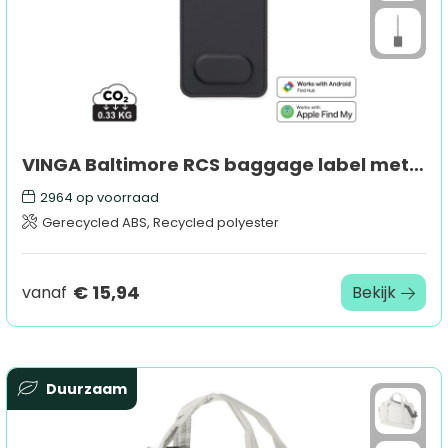
VINGA Baltimore RCS baggage label met dual finder
2964
op voorraad
Gerecycled ABS, Recycled polyester
€ 15,94
vanaf
Bekijk
Duurzaam