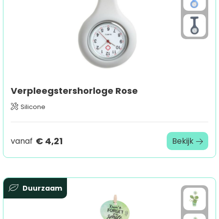
Verpleegstershorloge Rose
Silicone
€ 4,21
vanaf
Bekijk
Duurzaam