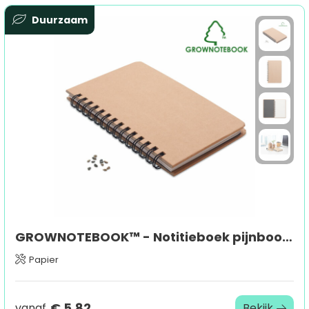
Duurzaam
GROWNOTEBOOK™ - Notitieboek pijnboomzaad
Papier
€ 5,82
vanaf
Bekijk