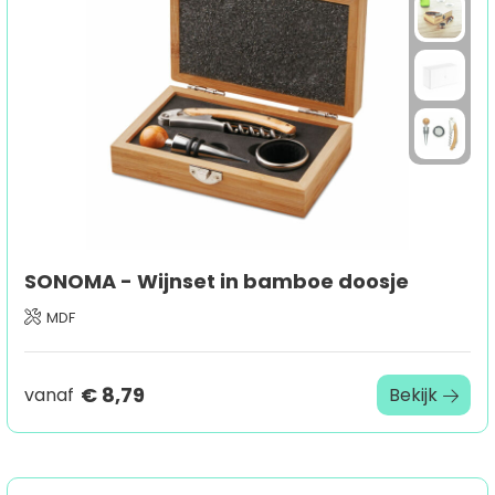
Sport
Outdoor & Vrije tijd
Technologie & gadgets
Home & Living
SONOMA - Wijnset in bamboe doosje
MDF
€ 8,79
vanaf
Bekijk