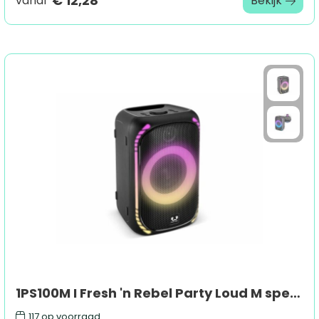
€ 12,28
vanaf
Bekijk
1PS100M I Fresh 'n Rebel Party Loud M speaker
117
op voorraad