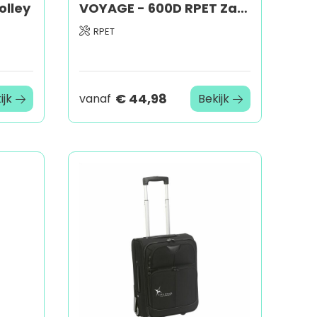
olley
VOYAGE - 600D RPET Zachte trolley
RPET
€ 44,98
ijk
vanaf
Bekijk