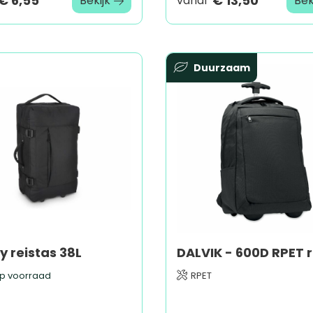
€ 6,55
€ 13,50
Bekijk
vanaf
Bek
Duurzaam
y reistas 38L
p voorraad
RPET