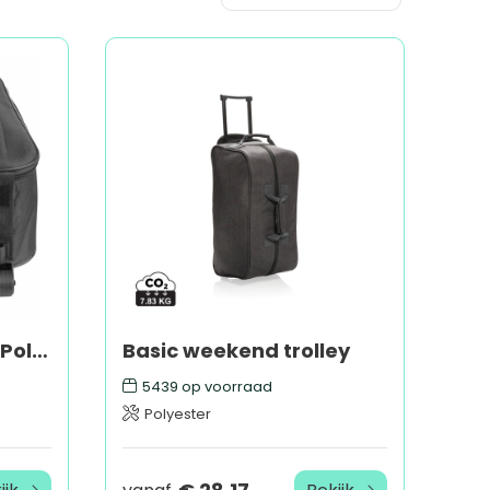
Trolleytas Jordana | Polyester 600D | Opvouwbaar | 20 l
Basic weekend trolley
5439
op voorraad
Polyester