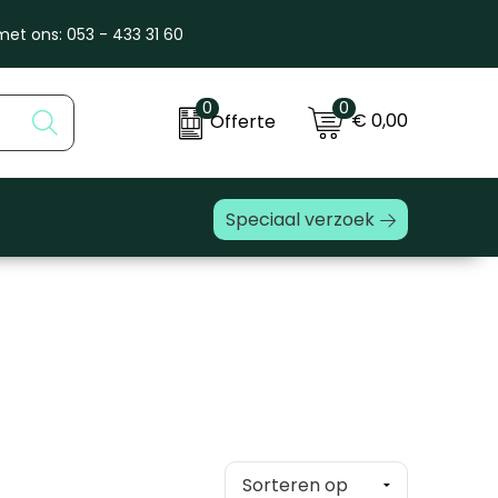
et ons: 053 - 433 31 60
0
0
€ 0,00
Offerte
Speciaal verzoek