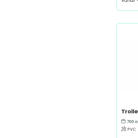
vanaf
Trolle
700
o
PVC