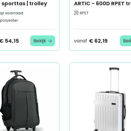
sporttas | trolley
ARTIC - 600D RPET tr
op voorraad
RPET
 polyester
€ 54,15
€ 62,19
Bekijk
vanaf
Bek