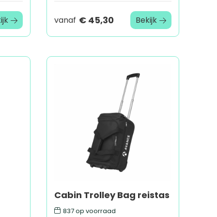
€ 45,30
ijk
vanaf
Bekijk
Cabin Trolley Bag reistas
837
op voorraad