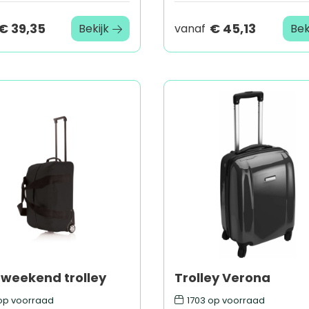
€ 39,35
€ 45,13
Bekijk
vanaf
Bek
 weekend trolley
Trolley Verona
p voorraad
1703
op voorraad