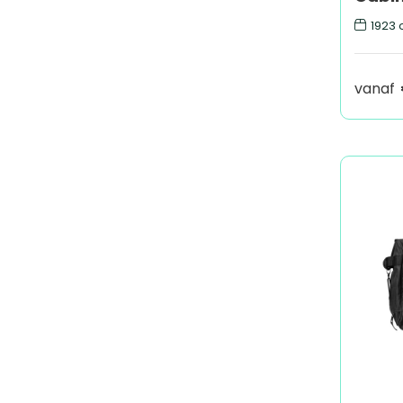
1923
o
vanaf