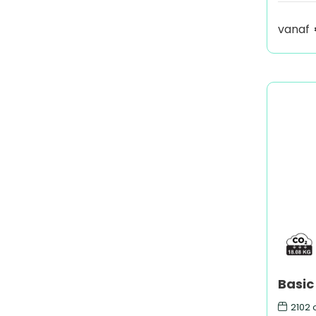
vanaf
Basic
2102
o