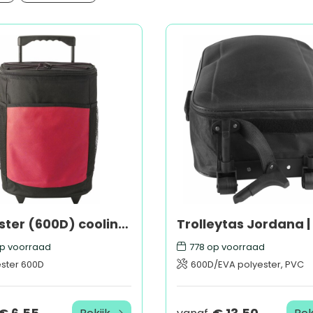
Polyester (600D) cooling trolley Isma
p voorraad
778
op voorraad
ester 600D
600D/EVA polyester, PVC