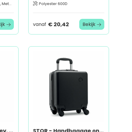
 PC/ABS
Polyester 600D
€ 20,42
ijk
vanaf
Bekijk
BUDAPEST - ABS trolley, 20 inch
STOR - Handbagage onder stoel trolley