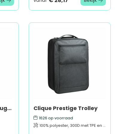
€ 28,17
ijk
vanaf
Bekijk
DALVIK - 600D RPET rugzak trolley 15"
Clique Prestige Trolley
1626
op voorraad
100% polyester, 300D met TPE en PU-coating.