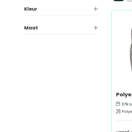
Kleur
Maat
379
o
Poly