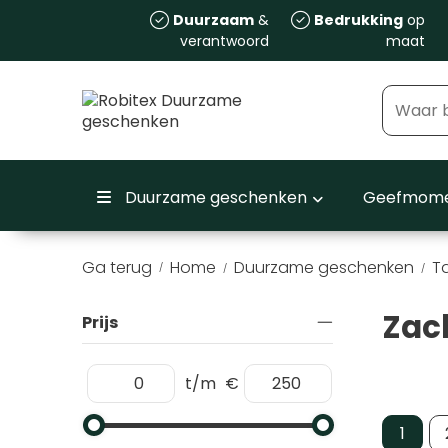
Duurzaam
&
Bedrukking
op
verantwoord
maat
Duurzame geschenken
Geefmome
Ga terug
Home
Duurzame geschenken
T
/
Zach
Prijs
t/m
€
1