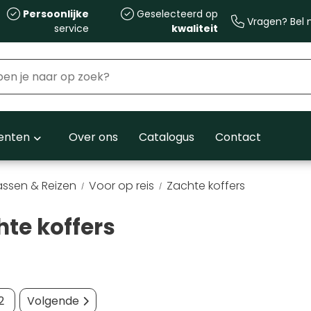
Persoonlijke
Geselecteerd op
Vragen? Bel m
service
kwaliteit
nten
Over ons
Catalogus
Contact
assen & Reizen
Voor op reis
Zachte koffers
te koffers
2
Volgende