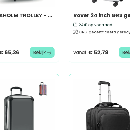
STOCKHOLM TROLLEY - Laptoprugtas/trolley 15 inch
2441
op voorraad
GRS-gecertificeerd gerecycl
€ 65,36
€ 52,78
Bekijk
vanaf
Bek