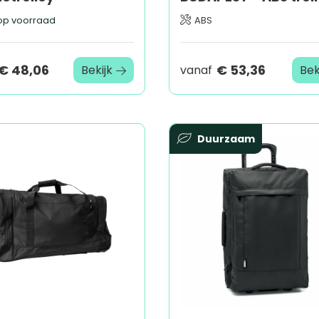
p voorraad
ABS
€ 48,06
€ 53,36
Bekijk
vanaf
Bek
Duurzaam