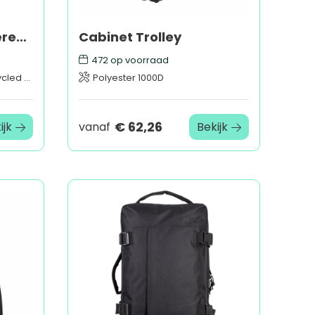
Rover 24 inch GRS gerecyclede uitbreidbare trolley 70 l
Cabinet Trolley
472
op voorraad
ed ABS
Polyester 1000D
€ 62,26
ijk
vanaf
Bekijk