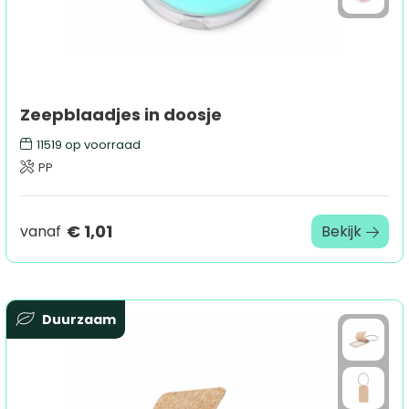
Zeepblaadjes in doosje
11519
op voorraad
PP
€ 1,01
vanaf
Bekijk
Duurzaam