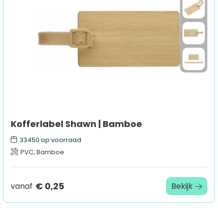
Sport
Outdoor & Vrije tijd
Technologie & gadgets
Home & Living
Kofferlabel Shawn | Bamboe
33450
op voorraad
PVC, Bamboe
€ 0,25
vanaf
Bekijk