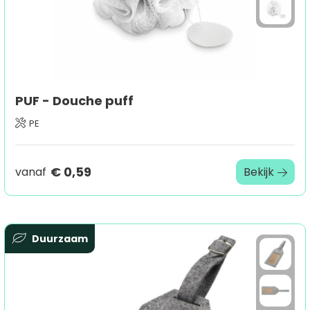
PUF - Douche puff
PE
€ 0,59
vanaf
Bekijk
Duurzaam