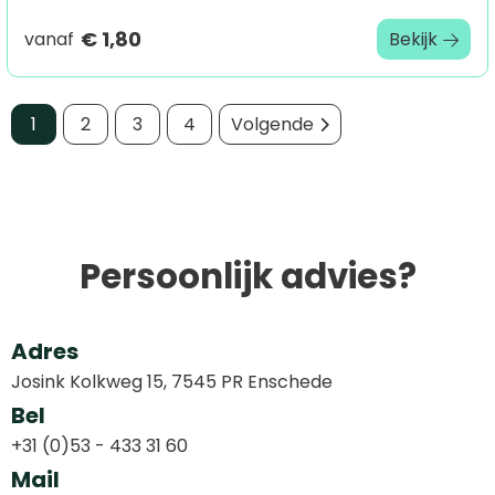
€ 1,80
vanaf
Bekijk
1
2
3
4
Volgende
Persoonlijk advies?
Adres
Josink Kolkweg 15, 7545 PR Enschede
Bel
+31 (0)53 - 433 31 60
Mail