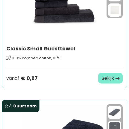
Classic Small Guesttowel
100% combed cotton, 13/S
€ 0,97
vanaf
Bekijk
Duurzaam