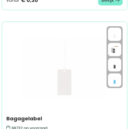
€ 0,30
vanaf
Bekijk
Bagagelabel
98732
op voorraad