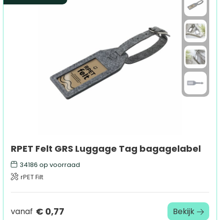
RPET Felt GRS Luggage Tag bagagelabel
34186
op voorraad
rPET Filt
€ 0,77
vanaf
Bekijk