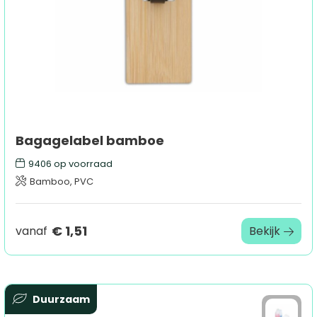
Bagagelabel bamboe
9406
op voorraad
Bamboo, PVC
€ 1,51
vanaf
Bekijk
Duurzaam