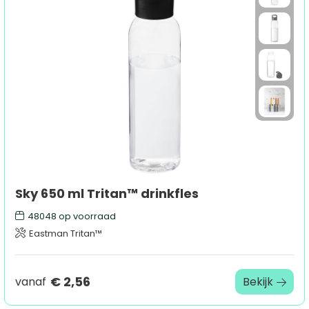
Sky 650 ml Tritan™ drinkfles
48048
op voorraad
Eastman Tritan™
€ 2,56
vanaf
Bekijk