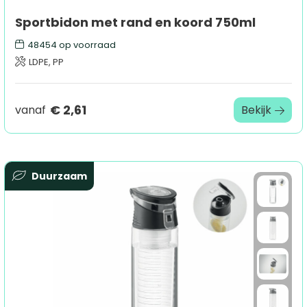
Sportbidon met rand en koord 750ml
48454
op voorraad
LDPE, PP
€ 2,61
vanaf
Bekijk
Duurzaam