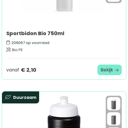
Sportbidon Bio 750ml
209067
op voorraad
Bio PE
€ 2,10
vanaf
Bekijk
Duurzaam