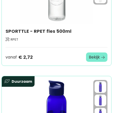
SPORTTLE - RPET fles 500ml
RPET
€ 2,72
vanaf
Bekijk
Duurzaam