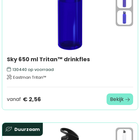
Sky 650 ml Tritan™ drinkfles
130440
op voorraad
Eastman Tritan™
€ 2,56
vanaf
Bekijk
Duurzaam