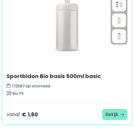
Sport
Outdoor & Vrije tijd
Technologie & gadgets
Home & Living
Sportbidon Bio basis 500ml basic
172587
op voorraad
Bio PE
€ 1,60
vanaf
Bekijk