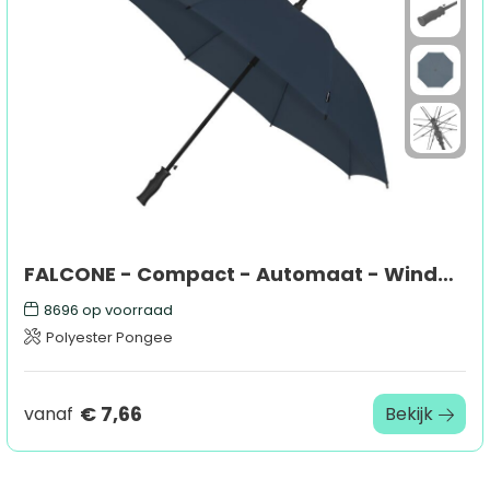
FALCONE - Compact - Automaat - Windproof - 102 cm
8696
op voorraad
Polyester Pongee
€ 7,66
vanaf
Bekijk