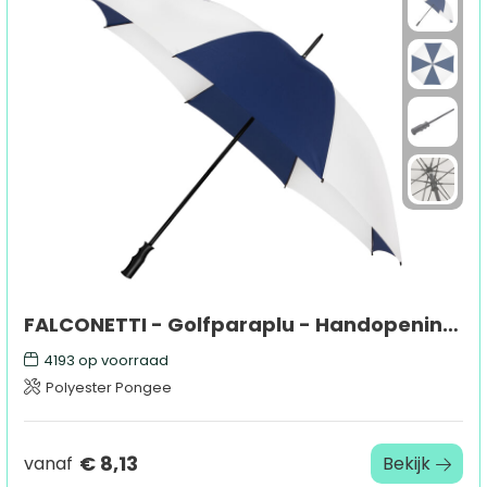
FALCONETTI - Golfparaplu - Handopening - Windproof - 125 cm
4193
op voorraad
Polyester Pongee
€ 8,13
vanaf
Bekijk