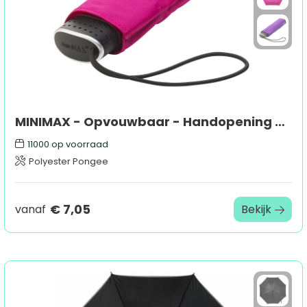
MINIMAX - Opvouwbaar - Handopening - Windproof - 90 cm
11000
op voorraad
Polyester Pongee
€ 7,05
vanaf
Bekijk