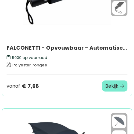
FALCONETTI - Opvouwbaar - Automatisch openen en sluiten - Windproof - 100 cm
5000
op voorraad
Polyester Pongee
€ 7,66
vanaf
Bekijk