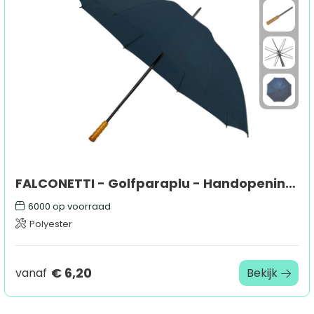
FALCONETTI - Golfparaplu - Handopening - 130 cm
6000
op voorraad
Polyester
€ 6,20
vanaf
Bekijk