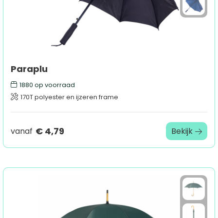
Paraplu
1880
op voorraad
170T polyester en ijzeren frame
€ 4,79
vanaf
Bekijk