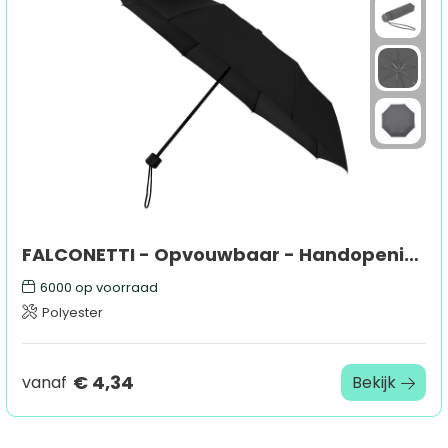
Sport
Outdoor & Vrije tijd
Technologie & gadgets
Home & Living
FALCONETTI - Opvouwbaar - Handopening - 90 cm
6000
op voorraad
Polyester
€ 4,34
vanaf
Bekijk