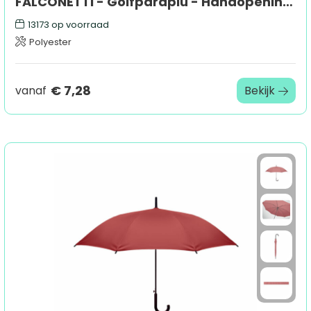
FALCONETTI - Golfparaplu - Handopening - Windproof - 125 cm
13173
op voorraad
Polyester
€ 7,28
vanaf
Bekijk