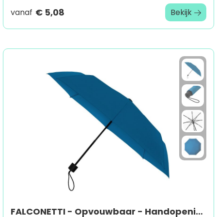
€ 5,08
vanaf
Bekijk
FALCONETTI - Opvouwbaar - Handopening - Windproof - 90 cm