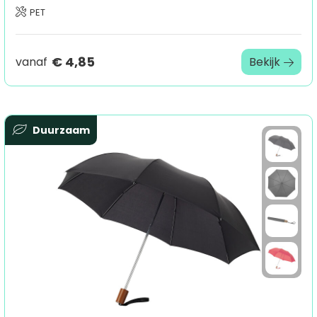
PET
€ 4,85
vanaf
Bekijk
Duurzaam