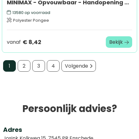
MINIMAX - Opvouwbaar - Handopening - Windproof - 100 cm
13580
op voorraad
Polyester Pongee
€ 8,42
vanaf
Bekijk
1
2
3
4
Volgende
Persoonlijk advies?
Adres
Josink Kolkweg 15, 7545 PR Enschede