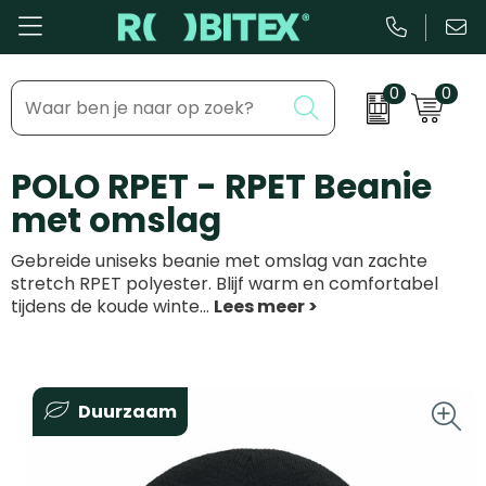
0
0
Bestsellers
Inhaakmomenten
POLO RPET - RPET Beanie
Beurs & Event
Feestdagen
met omslag
Kantoor & Schrijfwaren
Zakelijke evenementen
Gebreide uniseks beanie met omslag van zachte
Eten & Drinkware
Dag van de ...
stretch RPET polyester. Blijf warm en comfortabel
tijdens de koude winte
...
Health & Wellness
Tassen & Reizen
Duurzaam
Groei & bloei
Kleding & accessoires