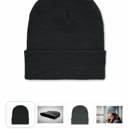
Sport
Outdoor & Vrije tijd
Technologie & gadgets
Home & Living