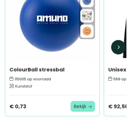
ColourBall stressbal
115005
op voorraad
569
op 
Kunststof
€ 0,73
€ 92,56
Bekijk