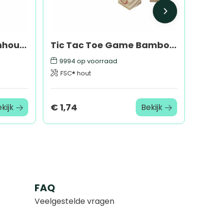
DOT - Ronde telefoonhouder
Tic Tac Toe Game Bamboo spel
9994
op voorraad
FSC® hout
€ 1,74
kijk
Bekijk
FAQ
Veelgestelde vragen