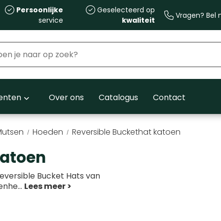
Persoonlijke
Geselecteerd op
Vragen? Bel m
service
kwaliteit
nten
Over ons
Catalogus
Contact
Mutsen
Hoeden
Reversible Buckethat katoen
katoen
reversible Bucket Hats van
genhe
...