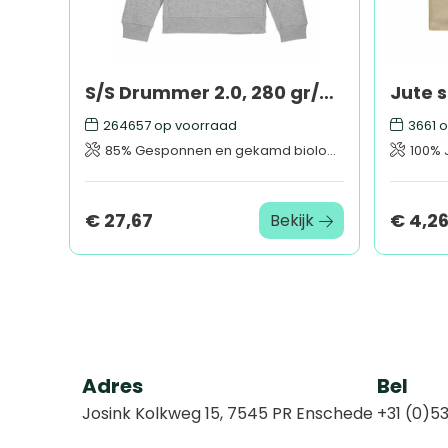
S/S Drummer 2.0, 280 gr/m²
264657
op voorraad
3661
o
85% Gesponnen en gekamd biologisch katoen, 15% Polyester
100% 
€ 27,67
€ 4,2
Bekijk
Adres
Bel
Josink Kolkweg 15, 7545 PR Enschede
+31 (0)53