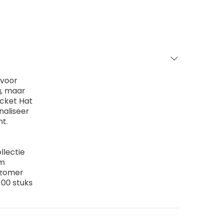
 voor
g, maar
cket Hat
naliseer
t.
llectie
um
e zomer
100 stuks