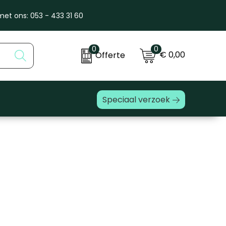
et ons: 053 - 433 31 60
0
0
€ 0,00
Offerte
Speciaal verzoek