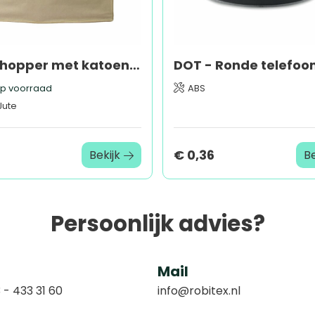
Jute shopper met katoenen vak, 300 gr/m²
p voorraad
ABS
Jute
6
€ 0,36
Bekijk
Be
Persoonlijk advies?
Mail
 - 433 31 60
info@robitex.nl