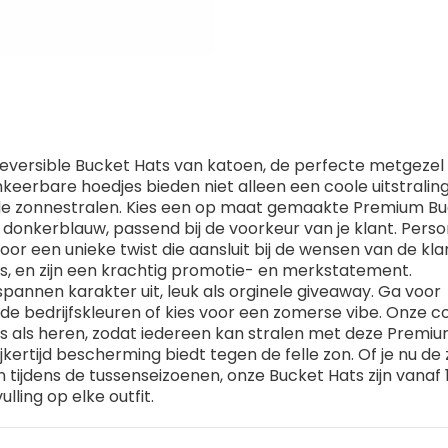
reversible Bucket Hats van katoen, de perfecte metgezel
erbare hoedjes bieden niet alleen een coole uitstralin
de zonnestralen. Kies een op maat gemaakte Premium Bu
f donkerblauw, passend bij de voorkeur van je klant. Perso
or een unieke twist die aansluit bij de wensen van de klan
, en zijn een krachtig promotie- en merkstatement.
spannen karakter uit, leuk als orginele giveaway. Ga voor
de bedrijfskleuren of kies voor een zomerse vibe. Onze co
 als heren, zodat iedereen kan stralen met deze Premi
jkertijd bescherming biedt tegen de felle zon. Of je nu d
 tijdens de tussenseizoenen, onze Bucket Hats zijn vanaf 
lling op elke outfit.