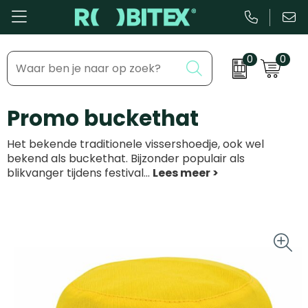
0
0
Bestsellers
Inhaakmomenten
Promo buckethat
Beurs & Event
Feestdagen
Het bekende traditionele vissershoedje, ook wel
Kantoor & Schrijfwaren
Zakelijke evenementen
bekend als buckethat. Bijzonder populair als
blikvanger tijdens festival
...
Eten & Drinkware
Dag van de ...
Health & Wellness
Tassen & Reizen
Groei & bloei
Kleding & accessoires