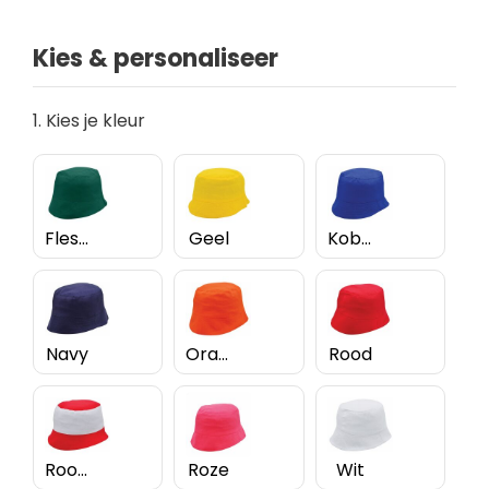
Kies & personaliseer
1. Kies je kleur
Flessengroen
Geel
Kobaltblauw
Navy
Oranje
Rood
Rood/Wit
Roze
Wit