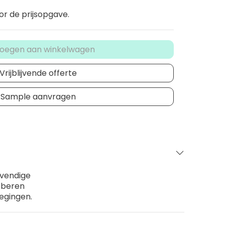
or de prijsopgave.
oegen aan winkelwagen
Vrijblijvende offerte
Sample aanvragen
evendige
bberen
wegingen.