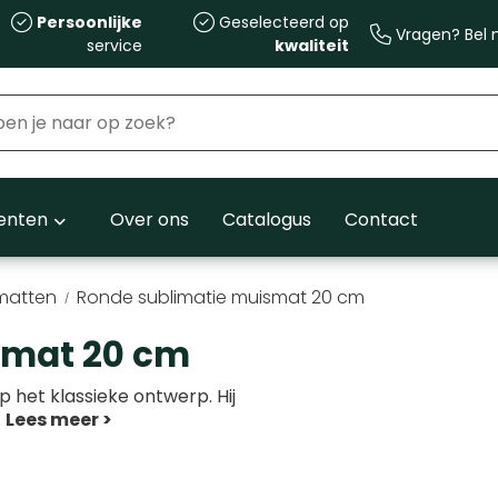
Persoonlijke
Geselecteerd op
Vragen? Bel m
service
kwaliteit
nten
Over ons
Catalogus
Contact
matten
Ronde sublimatie muismat 20 cm
smat 20 cm
p het klassieke ontwerp. Hij
..