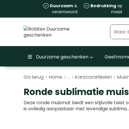
Duurzaam
&
Bedrukking
op
verantwoord
maat
Duurzame geschenken
Geefmome
Ga terug
Home
...
Kantoorartikelen
Muis
/
Ronde sublimatie mui
Deze ronde muismat biedt een stijlvolle twist o
is volledig aanpasbaar met levendige sublima
.