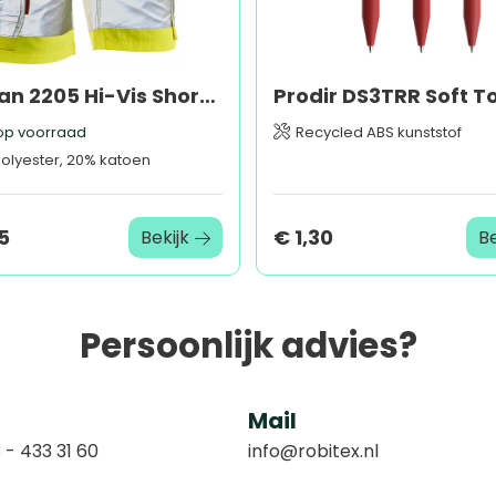
Jobman 2205 Hi-Vis Shorts HP
Prodir DS3TRR Soft T
p voorraad
Recycled ABS kunststof
olyester, 20% katoen
5
€ 1,30
Bekijk
Be
Persoonlijk advies?
Mail
 - 433 31 60
info@robitex.nl