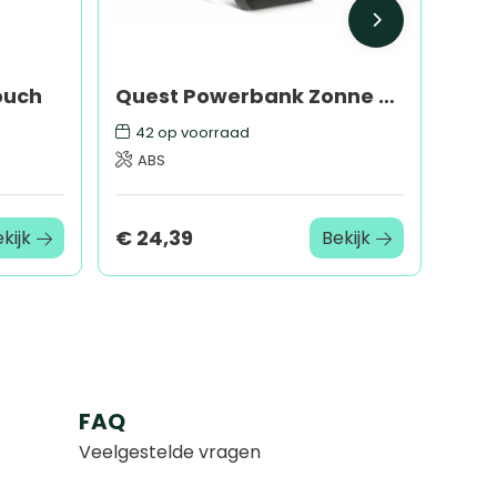
ouch
Quest Powerbank Zonne Energie 10000mAh
42
op voorraad
ABS
€ 24,39
kijk
Bekijk
FAQ
Veelgestelde vragen