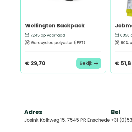
Wellington Backpack
7245
op voorraad
6350
o
Gerecycled polyester (rPET)
80% p
€ 29,70
€ 51,8
Bekijk
Adres
Bel
Josink Kolkweg 15, 7545 PR Enschede
+31 (0)53