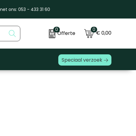
et ons: 053 - 433 31 60
0
0
€ 0,00
Offerte
Speciaal verzoek