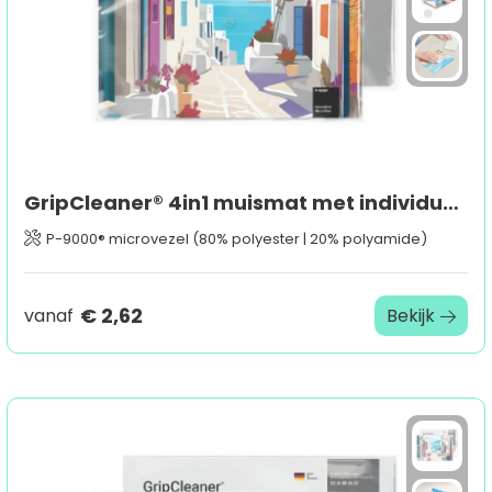
GripCleaner® 4in1 muismat met individuele inlegkaart, all-inclusive-pakket
P-9000® microvezel (80% polyester | 20% polyamide)
€ 2,62
vanaf
Bekijk