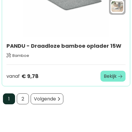
PANDU - Draadloze bamboe oplader 15W
Bamboe
€ 9,78
vanaf
Bekijk
1
2
Volgende