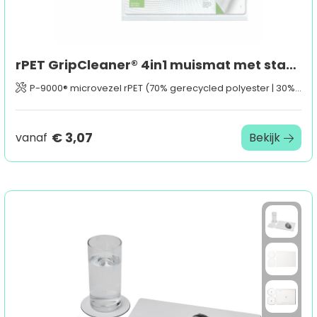
rPET GripCleaner® 4in1 muismat met standaard inlegkaart, all-inclusive-pakket
P-9000® microvezel rPET (70% gerecycled polyester | 30% polyamide)
€ 3,07
vanaf
Bekijk