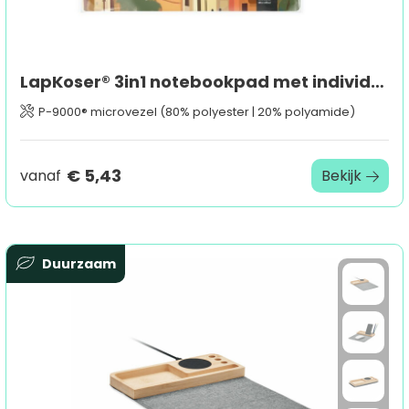
LapKoser® 3in1 notebookpad met individuele inlegkaart, all-inclusive-pakket
P-9000® microvezel (80% polyester | 20% polyamide)
€ 5,43
vanaf
Bekijk
Duurzaam