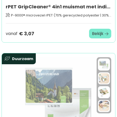
rPET GripCleaner® 4in1 muismat met individuele inlegkaart, all-inclusive-pakket
P-9000® microvezel rPET (70% gerecycled polyester | 30% polyamide)
€ 3,07
vanaf
Bekijk
Duurzaam