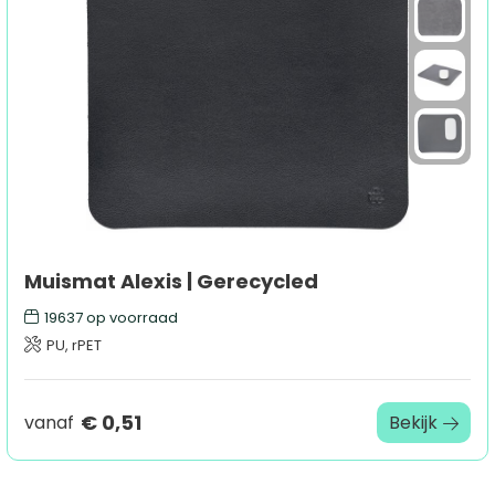
Sport
Outdoor & Vrije tijd
Technologie & gadgets
Home & Living
Muismat Alexis | Gerecycled
19637
op voorraad
PU, rPET
€ 0,51
vanaf
Bekijk