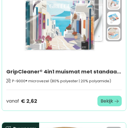
GripCleaner® 4in1 muismat met standaard inlegkaart, all-inclusive-pakket
P-9000® microvezel (80% polyester | 20% polyamide)
€ 2,62
vanaf
Bekijk