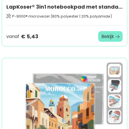
LapKoser® 3in1 notebookpad met standaard inlegkaart, all-inclusive-pakket
P-9000® microvezel (80% polyester | 20% polyamide)
€ 5,43
vanaf
Bekijk