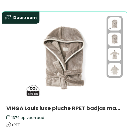
Duurzaam
VINGA Louis luxe pluche RPET badjas maat L/XL
1374
op voorraad
rPET