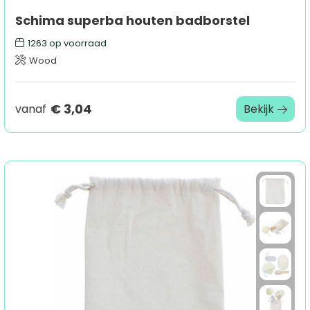
Schima superba houten badborstel
1263
op voorraad
Wood
€ 3,04
vanaf
Bekijk