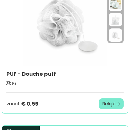
Sport
Outdoor & Vrije tijd
Technologie & gadgets
Home & Living
PUF - Douche puff
PE
€ 0,59
vanaf
Bekijk