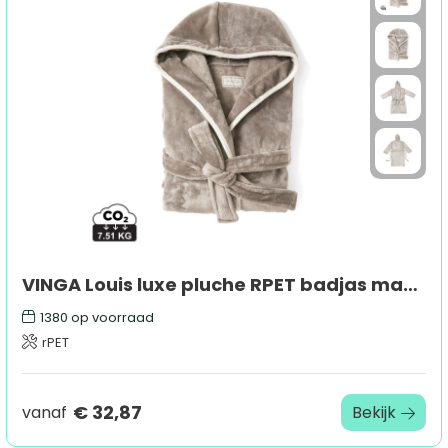
VINGA Louis luxe pluche RPET badjas maat S/M
1380
op voorraad
rPET
€ 32,87
vanaf
Bekijk