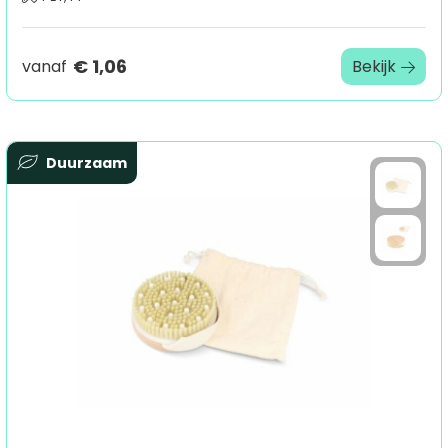
€ 1,06
vanaf
Bekijk
Duurzaam