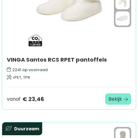
VINGA Santos RCS RPET pantoffels
2241
op voorraad
rPET, TPR
€ 23,46
vanaf
Bekijk
Duurzaam