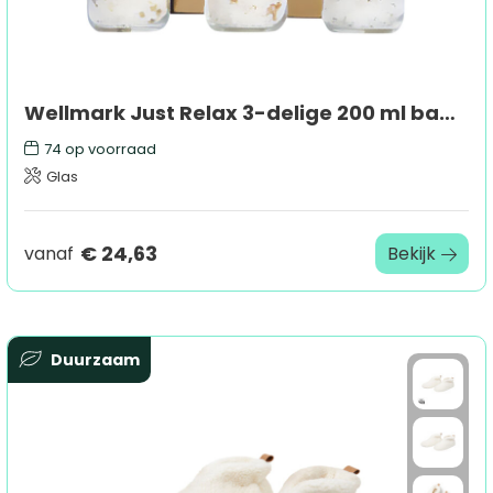
Wellmark Just Relax 3-delige 200 ml badzoutcadeauset
74
op voorraad
Glas
€ 24,63
vanaf
Bekijk
Duurzaam