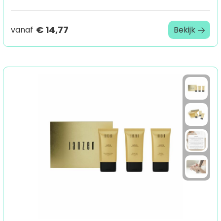
€ 14,77
vanaf
Bekijk