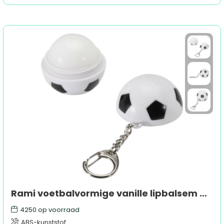
Rami voetbalvormige vanille lipbalsem met SPF 15 en sleutelhanger
4250
op voorraad
ABS-kunststof