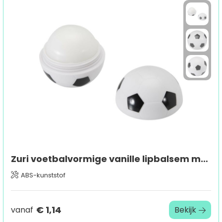
Zuri voetbalvormige vanille lipbalsem met SPF 15
ABS-kunststof
€ 1,14
vanaf
Bekijk