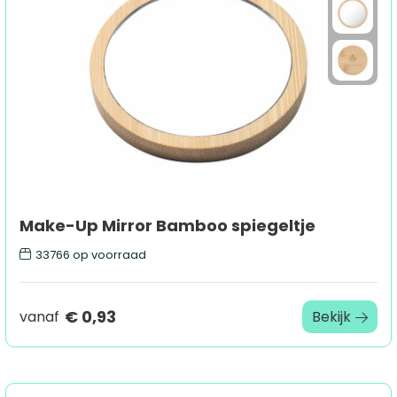
Sport
Outdoor & Vrije tijd
Technologie & gadgets
Home & Living
Make-Up Mirror Bamboo spiegeltje
33766
op voorraad
€ 0,93
vanaf
Bekijk