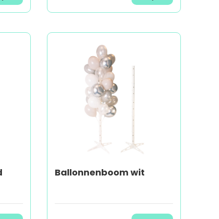
d
Ballonnenboom wit