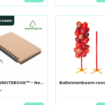
urzaam
GROWNOTEBOOK™ - Notitieboek pijnboomzaad
Ballonnenboom roo
er