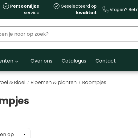
Persoonlijke
Geselecteerd op
Vragen? Bel m
service
kwaliteit
nten
Over ons
Catalogus
Contact
oei & Bloei
Bloemen & planten
Boompjes
mpjes