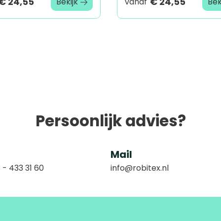
€ 24,55
€ 24,55
Bekijk
vanaf
Bek
Persoonlijk advies?
Mail
 - 433 31 60
info@robitex.nl