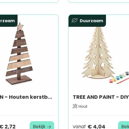
urzaam
Duurzaam
PUINEN - Houten kerstboom
Hout
€ 2,72
€ 4,04
Bekijk
vanaf
Bek