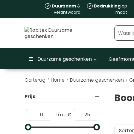
Duurzaam
&
Bedrukking
op
verantwoord
maat
Duurzame geschenken
Geefmome
Ga terug
Home
Duurzame geschenken
Gr
/
Boo
Prijs
t/m
€