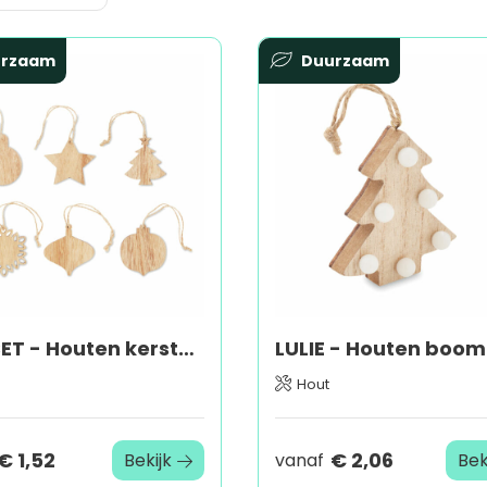
urzaam
Duurzaam
CHRISET - Houten kerstversiering set
Hout
€ 1,52
€ 2,06
Bekijk
vanaf
Bek