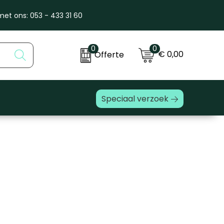
et ons: 053 - 433 31 60
0
0
€ 0,00
Offerte
Speciaal verzoek