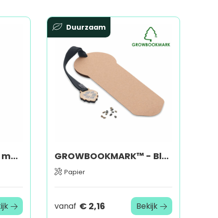
Duurzaam
LULIE - Houten boom met lichtjes
GROWBOOKMARK™ - Bladwijzer pijnboomzaad
Papier
€ 2,16
ijk
vanaf
Bekijk