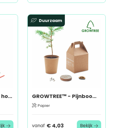
Duurzaam
TREE AND PAINT - DIY houten kerstboom
GROWTREE™ - Pijnboom set
Papier
€ 4,03
ijk
vanaf
Bekijk