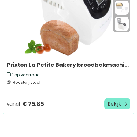
Prixton La Petite Bakery broodbakmachine
1
op voorraad
Roestvrij staal
€ 75,85
vanaf
Bekijk