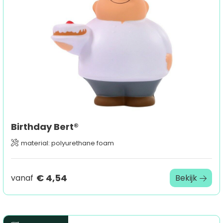
Sport
Outdoor & Vrije tijd
Technologie & gadgets
Home & Living
Birthday Bert®
material: polyurethane foam
€ 4,54
vanaf
Bekijk