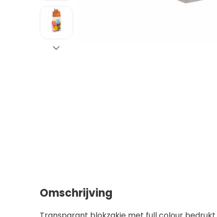
Omschrijving
Transparant blokzakje met full colour bedrukt