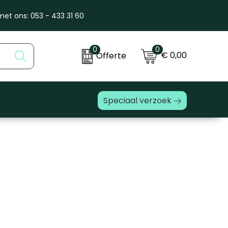
et ons: 053 - 433 31 60
0
0
€ 0,00
Offerte
Speciaal verzoek