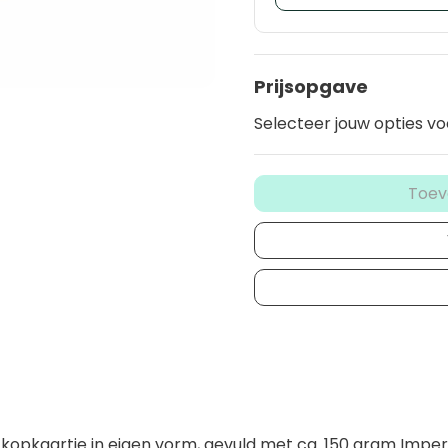
Prijsopgave
Selecteer jouw opties vo
Toev
 kopkaartje in eigen vorm, gevuld met ca. 150 gram Imper