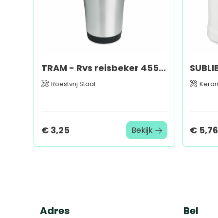
TRAM - Rvs reisbeker 455 ml
Roestvrij Staal
Kera
€ 3,25
€ 5,76
Bekijk
Adres
Bel