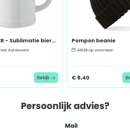
SUBLIER - Sublimatie bierpul 500 ml
Pompon beanie
miek Aardewerk
41028
op voorraad
€ 8,40
Bekijk
Be
Persoonlijk advies?
Mail