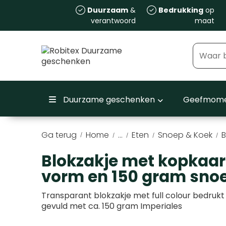
Duurzaam
&
Bedrukking
op
verantwoord
maat
Duurzame geschenken
Geefmome
Ga terug
Home
...
Eten
Snoep & Koek
B
/
Blokzakje met kopkaart
vorm en 150 gram sno
Transparant blokzakje met full colour bedrukt
gevuld met ca. 150 gram Imperiales