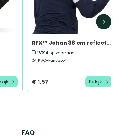
RFX™ Johan 38 cm reflecterende PVC veiligheids-slapwrap
16794
op voorraad
PVC-kunststof
€ 1,57
kijk
Bekijk
FAQ