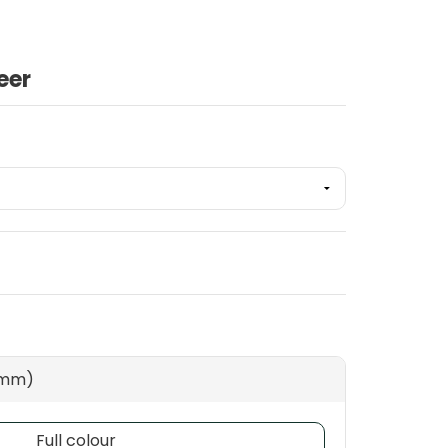
eer
0 mm)
Full colour