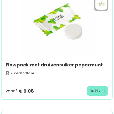
Sport
Outdoor & Vrije tijd
Technologie & gadgets
Home & Living
Flowpack met druivensuiker pepermunt
Kunststof/folie
€ 0,08
vanaf
Bekijk