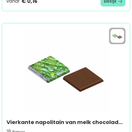
€ 0,16
vanaf
Bekijk
Vierkante napolitain van melk chocolade (vanaf 5.070 stuks)
Papier