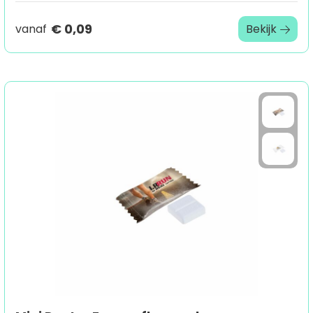
€ 0,09
vanaf
Bekijk