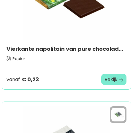
Vierkante napolitain van pure chocolade (vanaf 5.070 stuks)
Papier
€ 0,23
vanaf
Bekijk