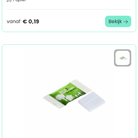
€ 0,19
vanaf
Bekijk