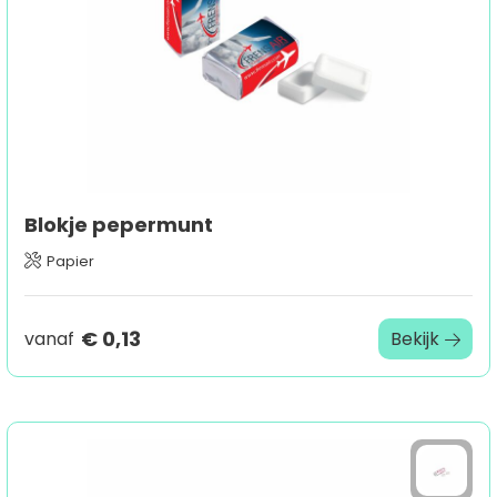
Blokje pepermunt
Papier
€ 0,13
vanaf
Bekijk