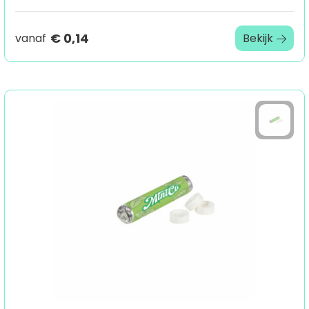
€ 0,14
vanaf
Bekijk