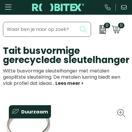
0
0
Bestsellers
Inhaakmomenten
Tait busvormige
Beurs & Event
Feestdagen
gerecyclede sleutelhanger
Kantoor & Schrijfwaren
Zakelijke evenementen
Witte busvormige sleutelhanger met metalen
Eten & Drinkware
Dag van de ...
gesplitste sleutelring. De metalen lusring biedt een
vlak profiel dat ideaa
...
Health & Wellness
Tassen & Reizen
Duurzaam
Groei & bloei
Kleding & accessoires