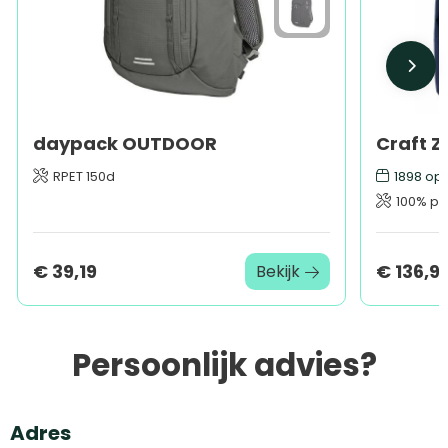
daypack OUTDOOR
Craft Z
RPET 150d
1898
op 
100% pol
€ 39,19
€ 136,9
Bekijk
Persoonlijk advies?
Adres