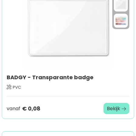
Sport
Outdoor & Vrije tijd
Technologie & gadgets
Home & Living
BADGY - Transparante badge
PVC
€ 0,08
vanaf
Bekijk