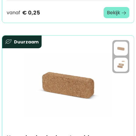
€ 0,25
vanaf
Bekijk
Duurzaam