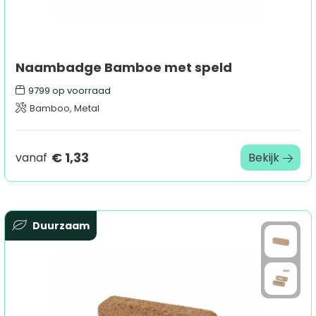
Naambadge Bamboe met speld
9799
op voorraad
Bamboo, Metal
€ 1,33
vanaf
Bekijk
Duurzaam