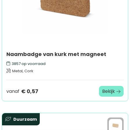
Naambadge van kurk met magneet
3857
op voorraad
Metal, Cork
€ 0,57
vanaf
Bekijk
Duurzaam