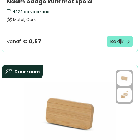
Naam badge kurk met speld
4828
op voorraad
Metal, Cork
€ 0,57
vanaf
Bekijk
Duurzaam