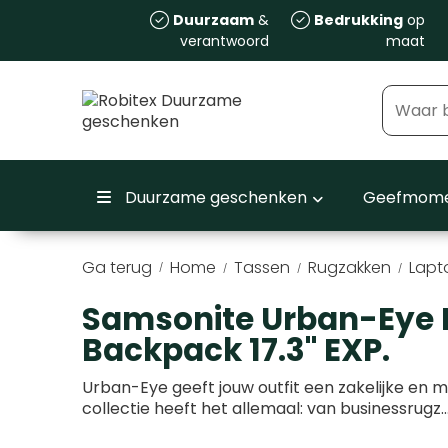
Duurzaam
&
Bedrukking
op
verantwoord
maat
Duurzame geschenken
Geefmome
Ga terug
Home
Tassen
Rugzakken
Lapt
/
Samsonite Urban-Eye 
Backpack 17.3" EXP.
Urban-Eye geeft jouw outfit een zakelijke en
collectie heeft het allemaal: van businessrugz
.