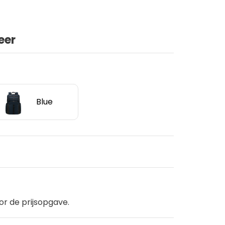
eer
Blue
or de prijsopgave.