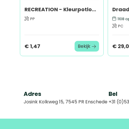
RECREATION - Kleurpotloden set
PP
1108
op
PC
€ 1,47
€ 29,0
Bekijk
Adres
Bel
Josink Kolkweg 15, 7545 PR Enschede
+31 (0)53