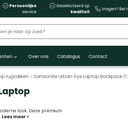
Persoonlijke
Geselecteerd op
Vragen? Bel m
service
kwaliteit
nten
Over ons
Catalogus
Contact
op rugzakken
Samsonite Urban-Eye Laptop Backpack 17.3
Laptop
 moderne look. Deze premium
..