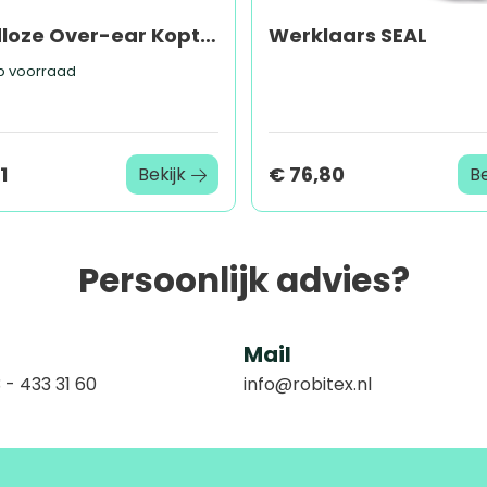
Draadloze Over-ear Koptelefoon met Noise Canceling (ANC)
Werklaars SEAL
 voorraad
1
€ 76,80
Bekijk
Be
Persoonlijk advies?
Mail
 - 433 31 60
info@robitex.nl