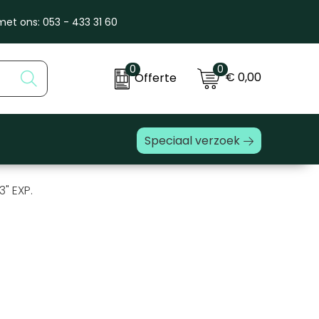
et ons: 053 - 433 31 60
0
0
€ 0,00
Offerte
Speciaal verzoek
" EXP.