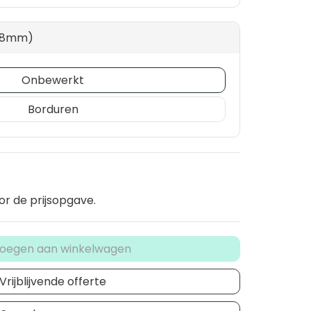
 78mm)
Onbewerkt
Borduren
or de prijsopgave.
oegen aan winkelwagen
Vrijblijvende offerte