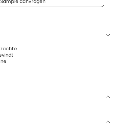
Sample aanvragen
 zachte
evindt
ine