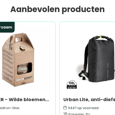
Aanbevolen producten
rzaam
DAUBER - Wilde bloemenhoning pot set
Natron-Glas
11447
op voorraad
Polyester, PU