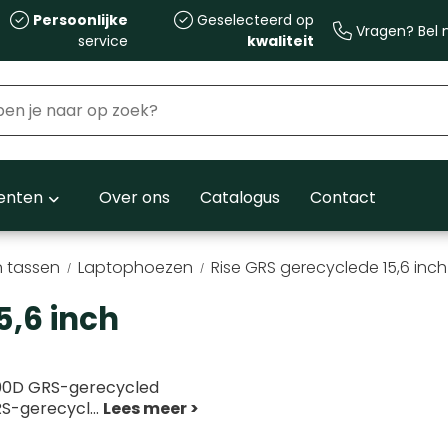
Persoonlijke
Geselecteerd op
Vragen? Bel m
service
kwaliteit
nten
Over ons
Catalogus
Contact
 tassen
Laptophoezen
Rise GRS gerecyclede 15,6 inc
5,6 inch
 900D GRS-gerecycled
RS-gerecycl
...