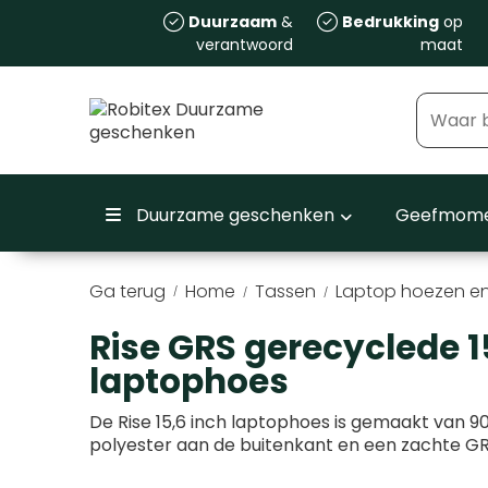
Duurzaam
&
Bedrukking
op
verantwoord
maat
Duurzame geschenken
Geefmome
Ga terug
Home
Tassen
Laptop hoezen en
/
Rise GRS gerecyclede 1
laptophoes
De Rise 15,6 inch laptophoes is gemaakt van
polyester aan de buitenkant en een zachte G