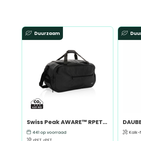
Duurzaam
Duu
Swiss Peak AWARE™ RPET sporttas
441
op voorraad
Kalk-
rPET, rPET