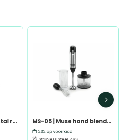
Urban Lite, anti-diefstal rugzak
MS-05 | Muse hand blender 600 Watt
232
op voorraad
Stainless Steel, ABS