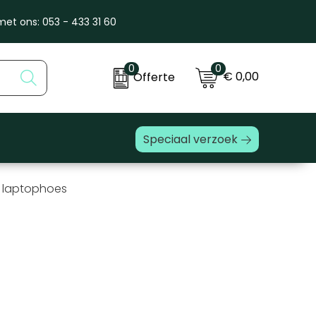
et ons: 053 - 433 31 60
0
0
€ 0,00
Offerte
Speciaal verzoek
h laptophoes