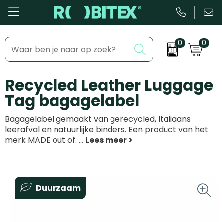
0
0
Bestsellers
Inhaakmomenten
Recycled Leather Luggage
Beurs & Event
Feestdagen
Tag bagagelabel
Kantoor & Schrijfwaren
Zakelijke evenementen
Bagagelabel gemaakt van gerecycled, Italiaans
Eten & Drinkware
Dag van de ...
leerafval en natuurlijke binders. Een product van het
merk MADE out of.
...
Health & Wellness
Tassen & Reizen
Duurzaam
Groei & bloei
Kleding & accessoires