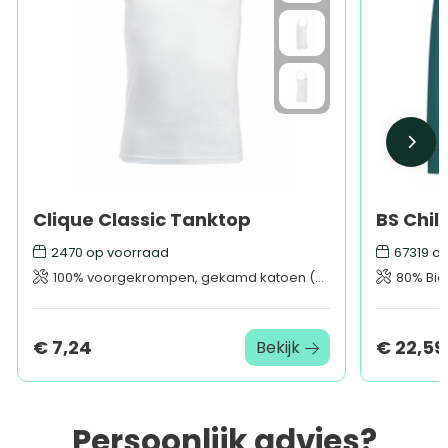
Clique Classic Tanktop
2470
op voorraad
67319
op
100% voorgekrompen, gekamd katoen (kleur 95: 85% katoen, 15% viscose).
80% Biolo
€ 7,24
€ 22,59
Bekijk
Persoonlijk advies?