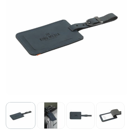
Sport
Outdoor & Vrije tijd
Technologie & gadgets
Home & Living