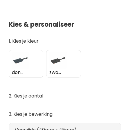
Kies & personaliseer
1. Kies je kleur
donkerblauw
zwart
2. Kies je aantal
3. Kies je bewerking
Voorzijde (40mm x 45mm)