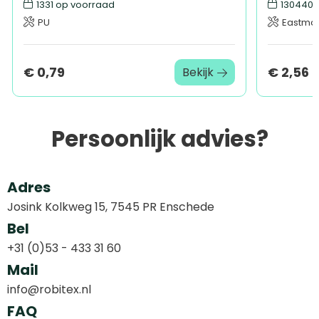
1331
op voorraad
130440
o
PU
Eastman
€ 0,79
€ 2,56
Bekijk
Persoonlijk advies?
Adres
Josink Kolkweg 15, 7545 PR Enschede
Bel
+31 (0)53 - 433 31 60
Mail
info@robitex.nl
FAQ