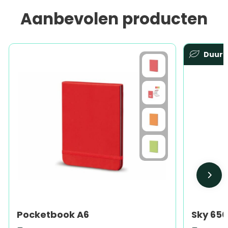
Aanbevolen producten
Duur
Pocketbook A6
Sky 650