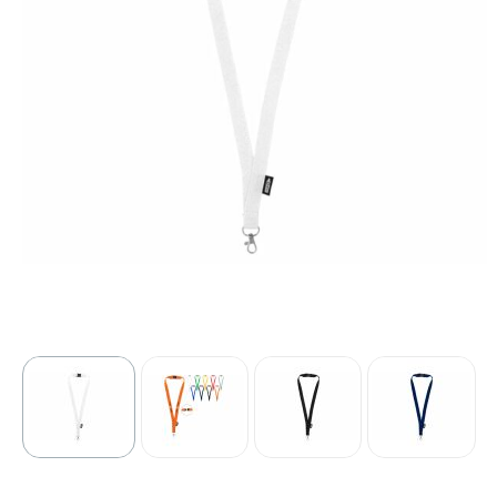
Sport
Outdoor & Vrije tijd
Technologie & gadgets
Home & Living