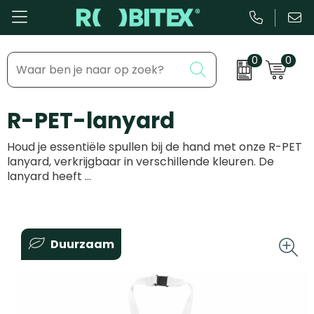
0
0
Bestsellers
Inhaakmomenten
R-PET-lanyard
Beurs & Event
Feestdagen
Houd je essentiële spullen bij de hand met onze R-PET
Kantoor & Schrijfwaren
Zakelijke evenementen
lanyard, verkrijgbaar in verschillende kleuren. De
lanyard heeft …
Eten & Drinkware
Dag van de ...
Health & Wellness
Duurzaam
Tassen & Reizen
Groei & bloei
Kleding & accessoires