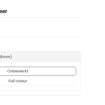
eer
 78mm)
Onbewerkt
Full colour