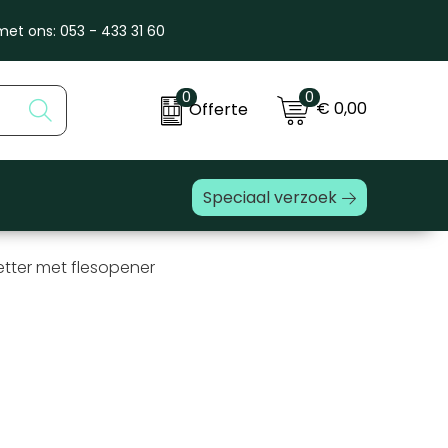
et ons: 053 - 433 31 60
0
0
€ 0,00
Offerte
Speciaal verzoek
tter met flesopener