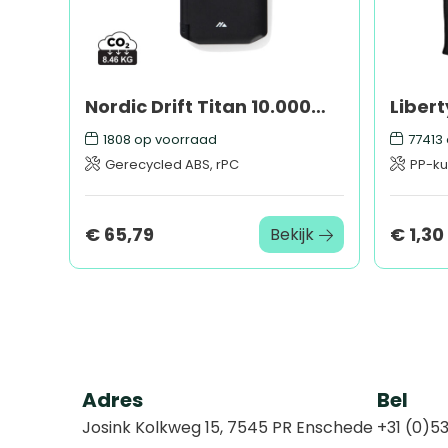
Nordic Drift Titan 10.000mAh solar powerbank met 3 panelen
1808
op voorraad
77413
Gerecycled ABS, rPC
PP-ku
€ 65,79
€ 1,30
Bekijk
Adres
Bel
Josink Kolkweg 15, 7545 PR Enschede
+31 (0)53