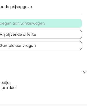
or de prijsopgave.
oegen aan winkelwagen
Vrijblijvende offerte
Sample aanvragen
eestjes
ulpmiddel