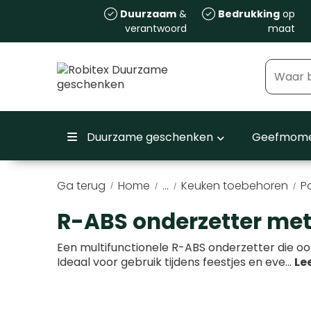
Duurzaam
&
Bedrukking
op
verantwoord
maat
Duurzame geschenken
Geefmome
Ga terug
Home
...
Keuken toebehoren
P
/
R-ABS onderzetter met
Een multifunctionele R-ABS onderzetter die ook
Ideaal voor gebruik tijdens feestjes en eve
...