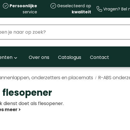
Persoonlijke
Geselecteerd op
Vragen? Bel m
service
kwaliteit
nten
Over ons
Catalogus
Contact
annenlappen, onderzetters en placemats
R-ABS onderze
 flesopener
 dienst doet als flesopener.