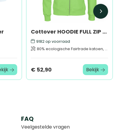
er
Cottover HOODIE FULL ZIP LADY - GOTS GECERTIFICEERD
9182
op voorraad
80% ecologische Fairtrade katoen, 20% gerecycleerd polyester
€ 52,90
kijk
Bekijk
FAQ
Veelgestelde vragen