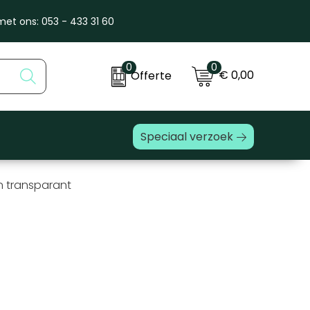
et ons: 053 - 433 31 60
0
0
€ 0,00
Offerte
Speciaal verzoek
n transparant