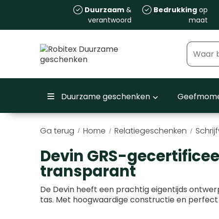
Duurzaam
&
Bedrukking
op
verantwoord
maat
Duurzame geschenken
Geefmome
Ga terug
Home
Relatiegeschenken
Schrij
/
Devin GRS-gecertifice
transparant
De Devin heeft een prachtig eigentijds ontwerp
tas. Met hoogwaardige constructie en perfect