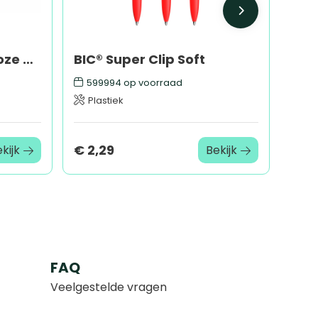
Muismat met draadloze oplader van gerecycled papier
BIC® Super Clip Soft
599994
op voorraad
Plastiek
€ 2,29
kijk
Bekijk
FAQ
Veelgestelde vragen