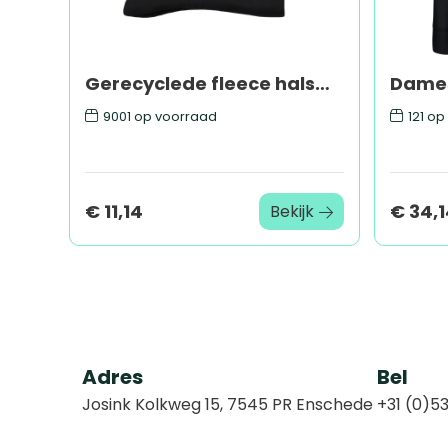
Gerecyclede fleece halswarmer
9001
op voorraad
121
op 
€ 11,14
€ 34,
Bekijk
Adres
Bel
Josink Kolkweg 15, 7545 PR Enschede
+31 (0)53