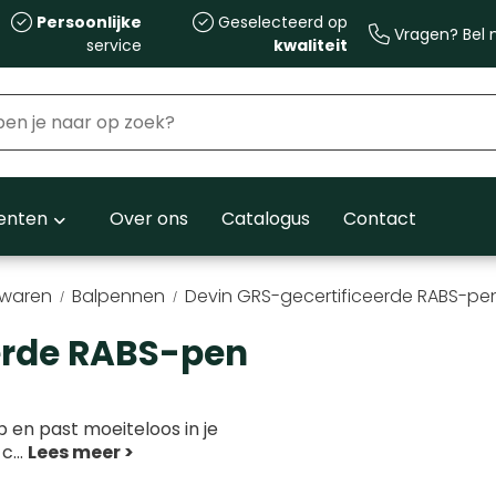
Persoonlijke
Geselecteerd op
Vragen? Bel m
service
kwaliteit
nten
Over ons
Catalogus
Contact
fwaren
Balpennen
Devin GRS-gecertificeerde RABS-pe
erde RABS-pen
 en past moeiteloos in je
 c
...