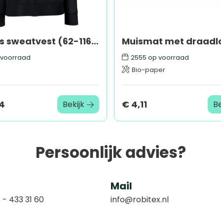
Dames sweatvest (62-116-0)
voorraad
2555
op voorraad
Bio-paper
14
€ 4,11
Bekijk
Be
Persoonlijk advies?
Mail
 - 433 31 60
info@robitex.nl