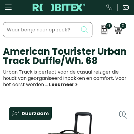
0
0
Bestsellers
Inhaakmomenten
American Tourister Urban
Beurs & Event
Feestdagen
Track Duffle/Wh. 68
Kantoor & Schrijfwaren
Zakelijke evenementen
Urban Track is perfect voor de casual reiziger die
Eten & Drinkware
Dag van de ...
houdt van georganiseerd inpakken en comfort. Voor
het eerst worden
...
Health & Wellness
Tassen & Reizen
Duurzaam
Groei & bloei
Kleding & accessoires