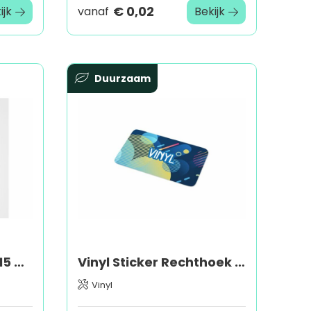
€ 0,02
ijk
vanaf
Bekijk
Duurzaam
Vinyl Sticker Rond Ø 15 mm
Vinyl Sticker Rechthoek 20x10mm
Vinyl