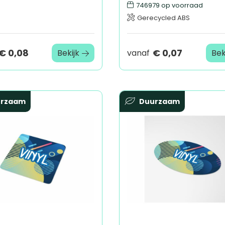
746979
op voorraad
Gerecycled ABS
€ 0,08
€ 0,07
Bekijk
vanaf
Bek
urzaam
Duurzaam