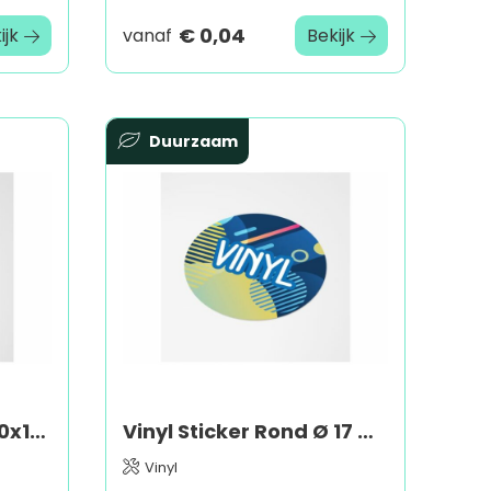
€ 0,04
ijk
vanaf
Bekijk
Duurzaam
Vinyl Sticker Ovaal 20x10mm
Vinyl Sticker Rond Ø 17 mm
Vinyl