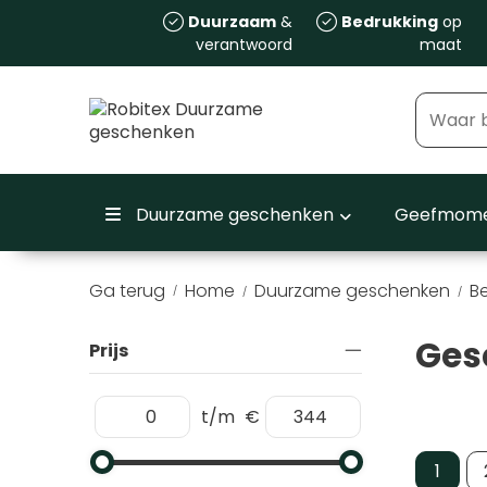
Duurzaam
&
Bedrukking
op
verantwoord
maat
Duurzame geschenken
Geefmome
Ga terug
Home
Duurzame geschenken
Be
/
Ges
Prijs
t/m
€
1