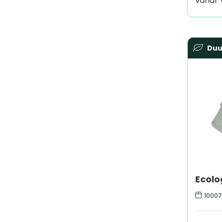
vanaf
Du
10007