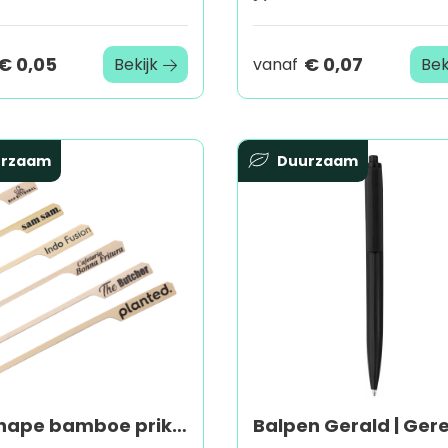
€ 0,05
€ 0,07
Bekijk
vanaf
Bek
urzaam
Duurzaam
Gunshape bamboe prikkers 90 mm