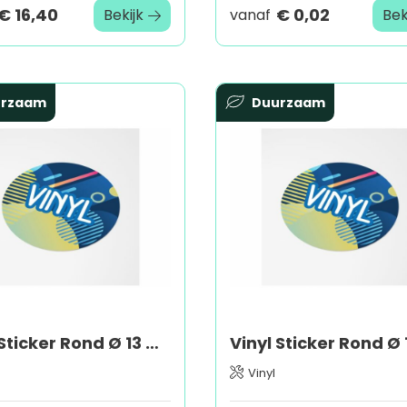
€ 16,40
€ 0,02
Bekijk
vanaf
Bek
urzaam
Duurzaam
Vinyl Sticker Rond Ø 13 mm
Vinyl