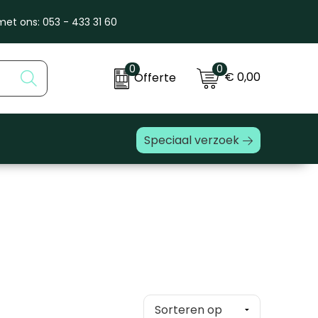
et ons: 053 - 433 31 60
0
0
€ 0,00
Offerte
Speciaal verzoek