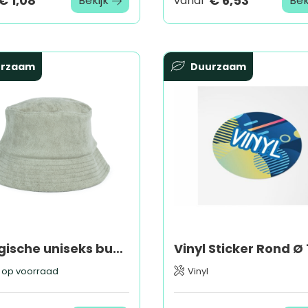
€ 1,08
€ 6,53
Bekijk
vanaf
Bek
urzaam
Duurzaam
Ecologische uniseks bucket hat in badstof
op voorraad
Vinyl