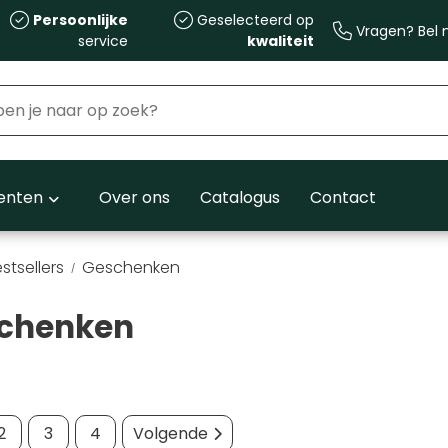
Persoonlijke
Geselecteerd op
Vragen? Bel m
service
kwaliteit
nten
Over ons
Catalogus
Contact
stsellers
Geschenken
chenken
2
3
4
Volgende