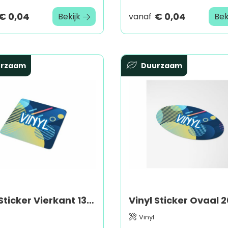
€ 0,04
€ 0,04
Bekijk
vanaf
Bek
urzaam
Duurzaam
Vinyl Sticker Vierkant 13x13mm
Vinyl