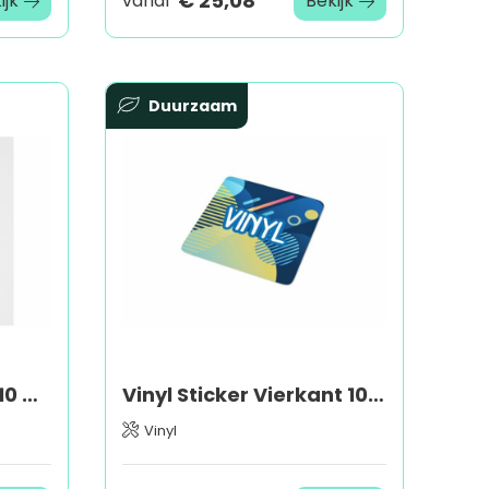
€ 25,08
ijk
vanaf
Bekijk
Duurzaam
Vinyl Sticker Rond Ø 10 mm
Vinyl Sticker Vierkant 10x10mm
Vinyl