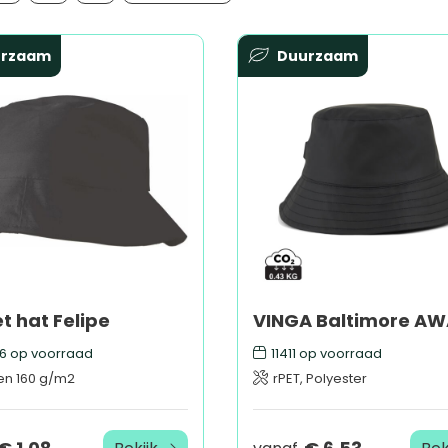
urzaam
Duurzaam
t hat Felipe
6
op voorraad
11411
op voorraad
en 160 g/m2
rPET, Polyester