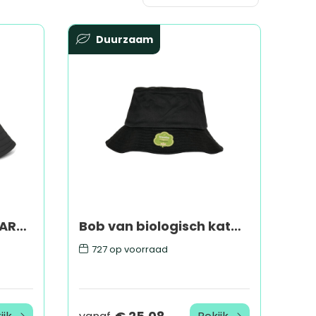
Duurzaam
VINGA Baltimore AWARE™ gerecycled PET vissershoed
Bob van biologisch katoen
727
op voorraad