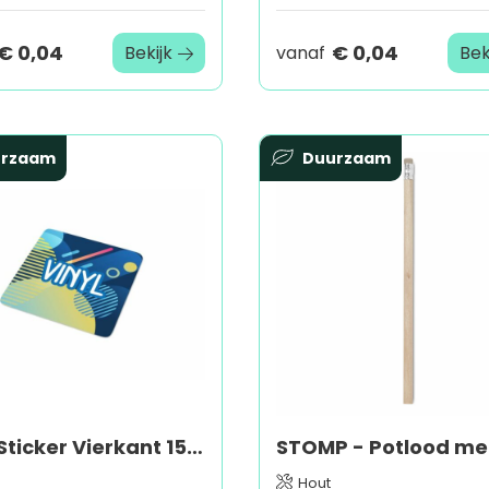
€ 0,04
€ 0,04
Bekijk
vanaf
Bek
urzaam
Duurzaam
Vinyl Sticker Vierkant 15x15mm
Hout