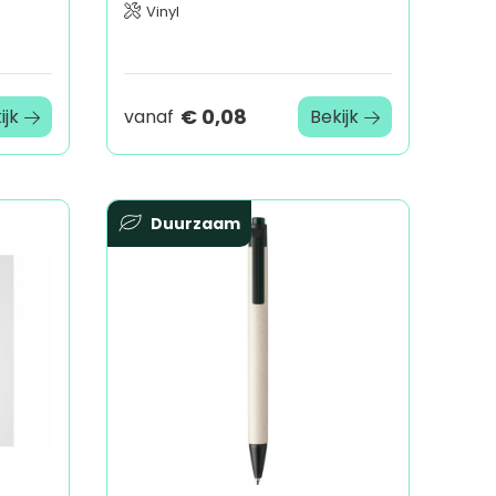
Vinyl
€ 0,08
ijk
vanaf
Bekijk
Duurzaam