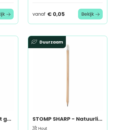
€ 0,05
ijk
vanaf
Bekijk
Duurzaam
STOMP - Potlood met gum
STOMP SHARP - Natuurlijk potlood met gum
Hout