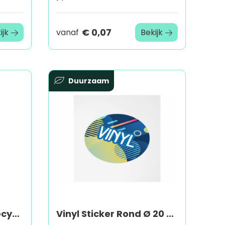
€ 0,07
ijk
vanaf
Bekijk
Duurzaam
Balpen Gerald | Gerecycled | Grote clip
Vinyl Sticker Rond Ø 20 mm