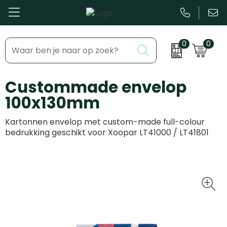
0
0
Bestsellers
Inhaakmomenten
Custommade envelop
Beurs & Event
Feestdagen
100x130mm
Kantoor & Schrijfwaren
Zakelijke evenementen
Kartonnen envelop met custom-made full-colour
Eten & Drinkware
Dag van de ...
bedrukking geschikt voor Xoopar LT41000 / LT41801
Health & Wellness
Tassen & Reizen
Groei & bloei
Kleding & accessoires