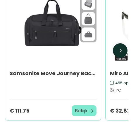
Samsonite Move Journey Backpack/Duffle S
455
op 
PC
€ 111,75
€ 32,87
Bekijk