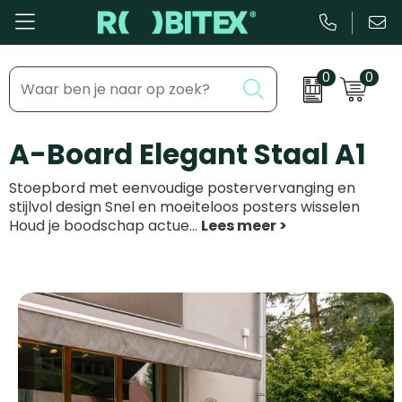
0
0
Bestsellers
Inhaakmomenten
A-Board Elegant Staal A1
Beurs & Event
Feestdagen
Stoepbord met eenvoudige postervervanging en
Kantoor & Schrijfwaren
Zakelijke evenementen
stijlvol design Snel en moeiteloos posters wisselen
Houd je boodschap actue
...
Eten & Drinkware
Dag van de ...
Health & Wellness
Tassen & Reizen
Groei & bloei
Kleding & accessoires