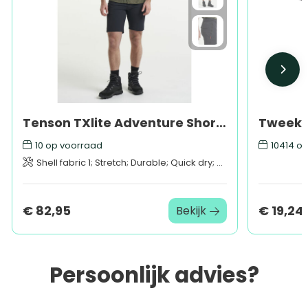
Tenson TXlite Adventure Shorts Men
10
op voorraad
10414
op
Shell fabric 1; Stretch; Durable; Quick dry; 90% Recycled Polyamide, 10% Elastane
€ 82,95
€ 19,24
Bekijk
Persoonlijk advies?