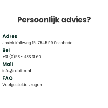
Sport
Persoonlijk advies?
Outdoor & Vrije tijd
Technologie & gadgets
Adres
Home & Living
Josink Kolkweg 15, 7545 PR Enschede
Bel
+31 (0)53 - 433 31 60
Mail
info@robitex.nl
FAQ
Veelgestelde vragen