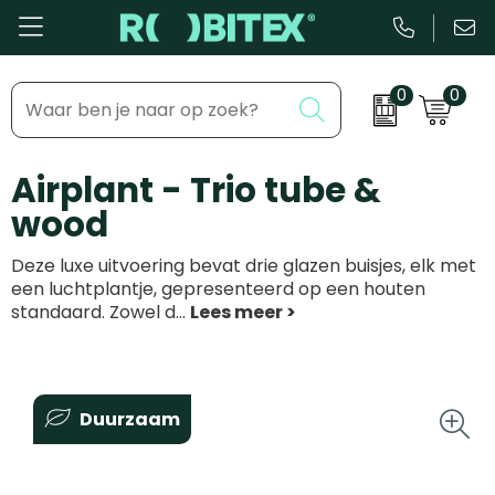
0
0
Bestsellers
Inhaakmomenten
Airplant - Trio tube &
Beurs & Event
Feestdagen
wood
Kantoor & Schrijfwaren
Zakelijke evenementen
Deze luxe uitvoering bevat drie glazen buisjes, elk met
Eten & Drinkware
Dag van de ...
een luchtplantje, gepresenteerd op een houten
standaard. Zowel d
...
Health & Wellness
Tassen & Reizen
Duurzaam
Groei & bloei
Kleding & accessoires