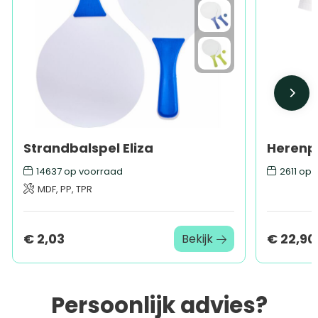
Strandbalspel Eliza
14637
op voorraad
2611
op 
MDF, PP, TPR
€ 2,03
€ 22,90
Bekijk
Persoonlijk advies?