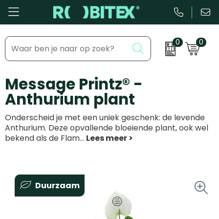
0
0
Bestsellers
Inhaakmomenten
Message Printz® -
Beurs & Event
Feestdagen
Anthurium plant
Kantoor & Schrijfwaren
Zakelijke evenementen
Onderscheid je met een uniek geschenk: de levende
Eten & Drinkware
Dag van de ...
Anthurium. Deze opvallende bloeiende plant, ook wel
bekend als de Flam
...
Health & Wellness
Tassen & Reizen
Duurzaam
Groei & bloei
Kleding & accessoires