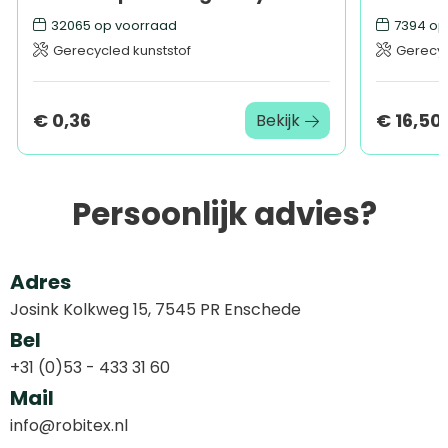
32065
op voorraad
7394
op
Gerecycled kunststof
Gerecy
€ 0,36
€ 16,50
Bekijk
Persoonlijk advies?
Adres
Josink Kolkweg 15, 7545 PR Enschede
Bel
+31 (0)53 - 433 31 60
Mail
info@robitex.nl