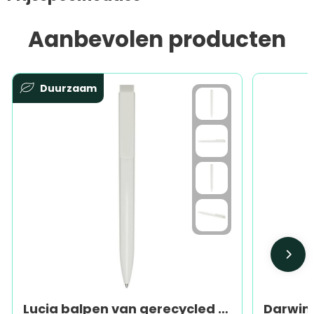
Aanbevolen producten
Duurzaam
Lucia balpen van gerecycled plastic (blauwe inkt)
Darwin