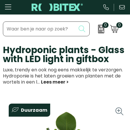
0
0
Bestsellers
Inhaakmomenten
Hydroponic plants - Glass
Beurs & Event
Feestdagen
with LED light in giftbox
Kantoor & Schrijfwaren
Zakelijke evenementen
Luxe, trendy en ook nog eens makkelijk te verzorgen.
Eten & Drinkware
Dag van de ...
Hydroponie is het laten groeien van planten met de
wortels in een l
...
Health & Wellness
Tassen & Reizen
Duurzaam
Groei & bloei
Kleding & accessoires