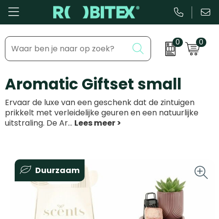
0
0
Bestsellers
Inhaakmomenten
Aromatic Giftset small
Beurs & Event
Feestdagen
Ervaar de luxe van een geschenk dat de zintuigen
Kantoor & Schrijfwaren
Zakelijke evenementen
prikkelt met verleidelijke geuren en een natuurlijke
uitstraling. De Ar
...
Eten & Drinkware
Dag van de ...
Health & Wellness
Duurzaam
Tassen & Reizen
Groei & bloei
Kleding & accessoires