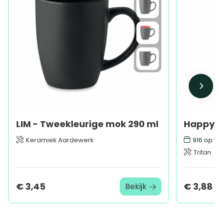
LIM - Tweekleurige mok 290 ml
Keramiek Aardewerk
916
op v
Tritan
€ 3,45
€ 3,88
Bekijk