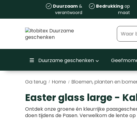
Duurzaam
&
Bedrukking
op
verantwoord
maat
Duurzame geschenken
Geefmome
Ga terug
Home
Bloemen, planten en bome
/
Easter glass large - K
Ontdek onze groene én kleurrijke paasgesche
doen tijdens de Pasen. Verwelkom de lente op