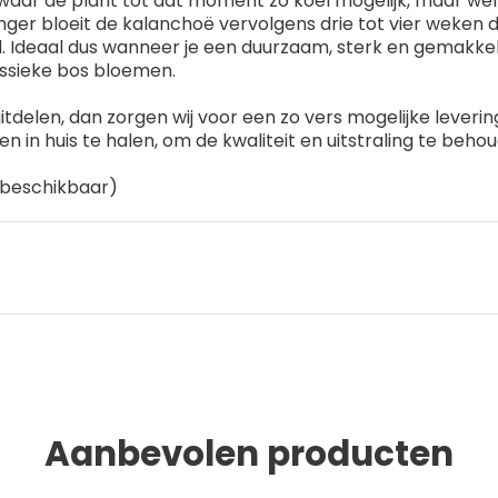
ewaar de plant tot dat moment zo koel mogelijk, maar we
nger bloeit de kalanchoë vervolgens drie tot vier weken d
Ideaal dus wanneer je een duurzaam, sterk en gemakkeli
ssieke bos bloemen.
tdelen, dan zorgen wij voor een zo vers mogelijke leverin
 in huis te halen, om de kwaliteit en uitstraling te beho
n beschikbaar)
Aanbevolen producten