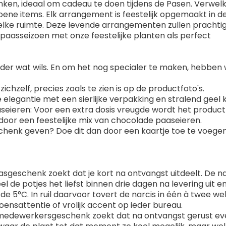
ken, ideaal om cadeau te doen tijdens de Pasen. Verwe
ene items. Elk arrangement is feestelijk opgemaakt in d
 elke ruimte. Deze levende arrangementen zullen prachti
paasseizoen met onze feestelijke planten als perfect
der wat wils. En om het nog specialer te maken, hebben 
ichzelf, precies zoals te zien is op de productfoto's.
je elegantie met een sierlijke verpakking en stralend geel kr
aaseieren: Voor een extra dosis vreugde wordt het produc
ld door een feestelijke mix van chocolade paaseieren.
schenk geven? Doe dit dan door een kaartje toe te voege
asgeschenk zoekt dat je kort na ontvangst uitdeelt. De nar
eel de potjes het liefst binnen drie dagen na levering uit 
n de 5°C. In ruil daarvoor tovert de narcis in één à twee w
izoensattentie of vrolijk accent op ieder bureau.
of medewerkersgeschenk zoekt dat na ontvangst gerust e