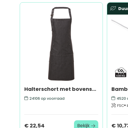
Duu
Halterschort met bovenstuk "Denim"
24106
op voorraad
4520
FSC® 
€ 22,54
€ 10,7
Bekijk