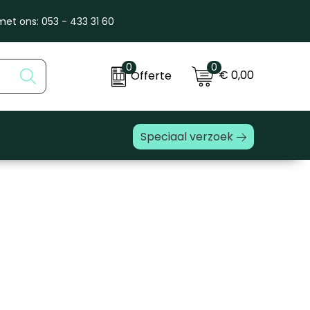
et ons: 053 - 433 31 60
0
0
€ 0,00
Offerte
Speciaal verzoek