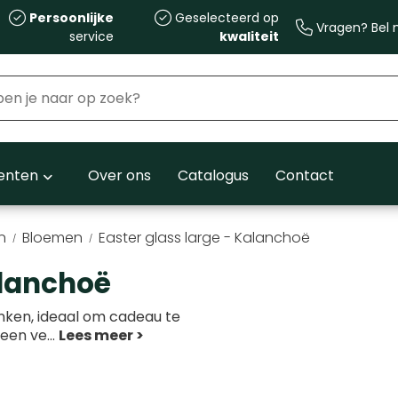
Persoonlijke
Geselecteerd op
Vragen? Bel m
service
kwaliteit
nten
Over ons
Catalogus
Contact
n
Bloemen
Easter glass large - Kalanchoë
alanchoë
nken, ideaal om cadeau te
 een ve
...