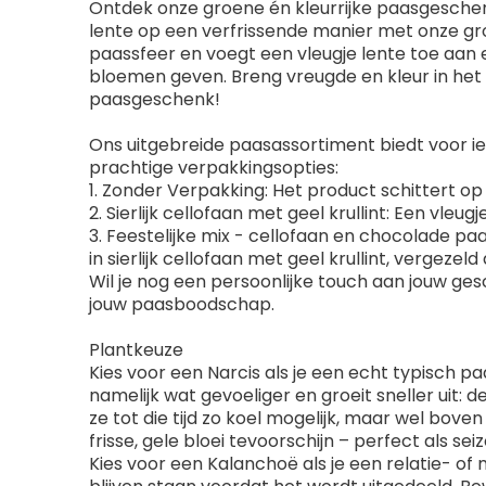
Ontdek onze groene én kleurrijke paasgeschen
lente op een verfrissende manier met onze gro
paassfeer en voegt een vleugje lente toe aan
bloemen geven. Breng vreugde en kleur in het 
paasgeschenk!
Ons uitgebreide paasassortiment biedt voor ie
prachtige verpakkingsopties:
1. Zonder Verpakking: Het product schittert op z
2. Sierlijk cellofaan met geel krullint: Een vleug
3. Feestelijke mix - cellofaan en chocolade p
in sierlijk cellofaan met geel krullint, vergeze
Wil je nog een persoonlijke touch aan jouw ge
jouw paasboodschap.
Plantkeuze
Kies voor een Narcis als je een echt typisch pa
namelijk wat gevoeliger en groeit sneller uit: d
ze tot die tijd zo koel mogelijk, maar wel bove
frisse, gele bloei tevoorschijn – perfect als se
Kies voor een Kalanchoë als je een relatie- 