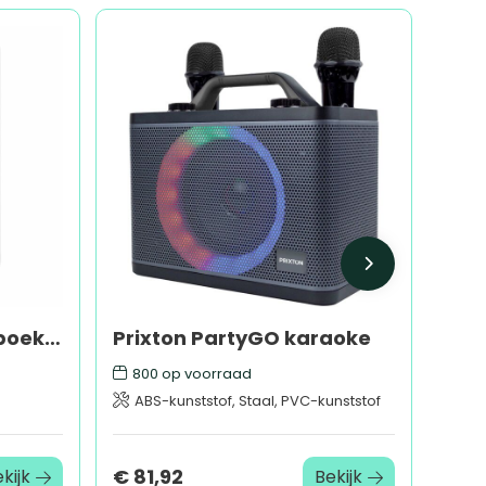
NOTELUX - A6 notitieboekje, gelinieerd
Prixton PartyGO karaoke
800
op voorraad
ABS-kunststof, Staal, PVC-kunststof
€ 81,92
kijk
Bekijk