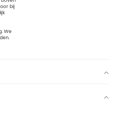
l boven
oor bij
jk
g. We
uden.