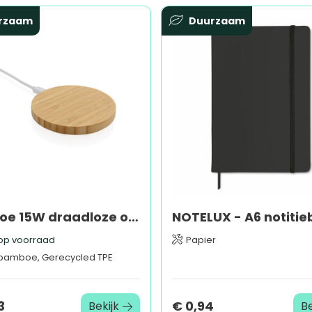
rzaam
Duurzaam
Bamboe 15W draadloze oplader
op voorraad
Papier
bamboe, Gerecycled TPE
3
€ 0,94
Bekijk
Be