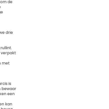
lkom de
e
ge
we drie
ullint.
t verpakt
n met
cis is
en bewaar
eken een
ven kan