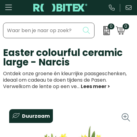
0
0
Bestsellers
Inhaakmomenten
Easter colourful ceramic
Beurs & Event
Feestdagen
large - Narcis
Kantoor & Schrijfwaren
Zakelijke evenementen
Ontdek onze groene én kleurrijke paasgeschenken,
Eten & Drinkware
Dag van de ...
ideaal om cadeau te doen tijdens de Pasen.
Verwelkom de lente op een ve
...
Health & Wellness
Tassen & Reizen
Duurzaam
Groei & bloei
Kleding & accessoires