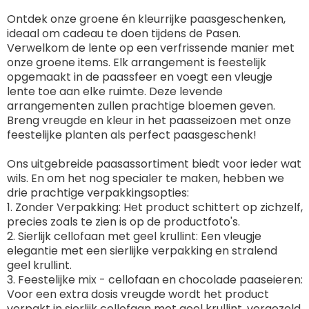
Ontdek onze groene én kleurrijke paasgeschenken,
ideaal om cadeau te doen tijdens de Pasen.
Verwelkom de lente op een verfrissende manier met
onze groene items. Elk arrangement is feestelijk
opgemaakt in de paassfeer en voegt een vleugje
lente toe aan elke ruimte. Deze levende
arrangementen zullen prachtige bloemen geven.
Breng vreugde en kleur in het paasseizoen met onze
feestelijke planten als perfect paasgeschenk!
Ons uitgebreide paasassortiment biedt voor ieder wat
wils. En om het nog specialer te maken, hebben we
drie prachtige verpakkingsopties:
1. Zonder Verpakking: Het product schittert op zichzelf,
precies zoals te zien is op de productfoto's.
2. Sierlijk cellofaan met geel krullint: Een vleugje
elegantie met een sierlijke verpakking en stralend
geel krullint.
3. Feestelijke mix - cellofaan en chocolade paaseieren:
Voor een extra dosis vreugde wordt het product
verpakt in sierlijk cellofaan met geel krullint, vergezeld