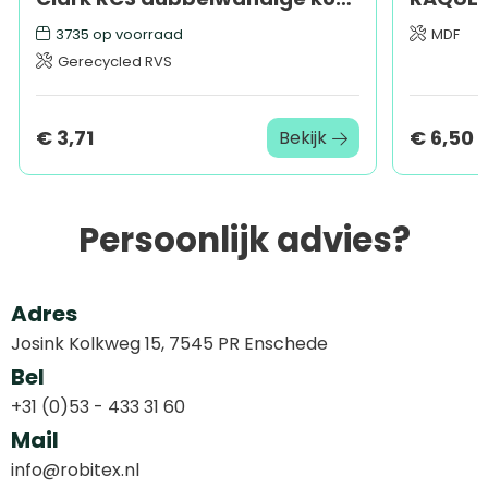
3735
op voorraad
MDF
Gerecycled RVS
€ 3,71
€ 6,50
Bekijk
Persoonlijk advies?
Adres
Josink Kolkweg 15, 7545 PR Enschede
Bel
+31 (0)53 - 433 31 60
Mail
info@robitex.nl