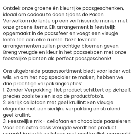
Ontdek onze groene én kleurrijke paasgeschenken,
ideaal om cadeau te doen tijdens de Pasen.
Verwelkom de lente op een verfrissende manier met
onze groene items. Elk arrangement is feestelijk
opgemaakt in de paassfeer en voegt een vleugje
lente toe aan elke ruimte. Deze levende
arrangementen zullen prachtige bloemen geven.
Breng vreugde en kleur in het paasseizoen met onze
feestelijke planten als perfect paasgeschenk!
Ons uitgebreide paasassortiment biedt voor ieder wat
wils. En om het nog specialer te maken, hebben we
drie prachtige verpakkingsopties:
1. Zonder Verpakking: Het product schittert op zichzelf,
precies zoals te zien is op de productfoto's.
2. Sierlijk cellofaan met geel krullint: Een vleugje
elegantie met een sierlijke verpakking en stralend
geel krullint.
3. Feestelijke mix - cellofaan en chocolade paaseieren:
Voor een extra dosis vreugde wordt het product
verpakt in sierlijk cellofaan met geel krullint, vergezeld