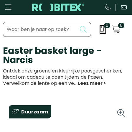
0
0
Bestsellers
Inhaakmomenten
Easter basket large -
Beurs & Event
Feestdagen
Narcis
Kantoor & Schrijfwaren
Zakelijke evenementen
Ontdek onze groene én kleurrijke paasgeschenken,
Eten & Drinkware
Dag van de ...
ideaal om cadeau te doen tijdens de Pasen.
Verwelkom de lente op een ve
...
Health & Wellness
Tassen & Reizen
Duurzaam
Groei & bloei
Kleding & accessoires