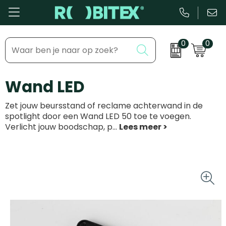
0
0
Bestsellers
Inhaakmomenten
Wand LED
Beurs & Event
Feestdagen
Zet jouw beursstand of reclame achterwand in de
Kantoor & Schrijfwaren
Zakelijke evenementen
spotlight door een Wand LED 50 toe te voegen.
Verlicht jouw boodschap, p
...
Eten & Drinkware
Dag van de ...
Health & Wellness
Tassen & Reizen
Groei & bloei
Kleding & accessoires