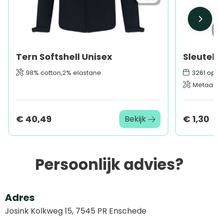
Tern Softshell Unisex
98% cotton,2% elastane
3261
op 
Metaal, 
€ 40,49
€ 1,30
Bekijk
Persoonlijk advies?
Adres
Josink Kolkweg 15, 7545 PR Enschede