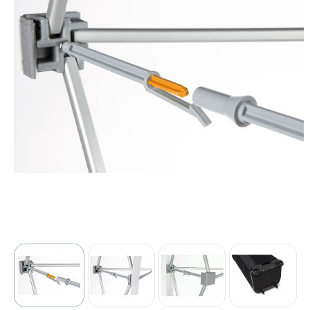
Sport
Outdoor & Vrije tijd
Technologie & gadgets
Home & Living