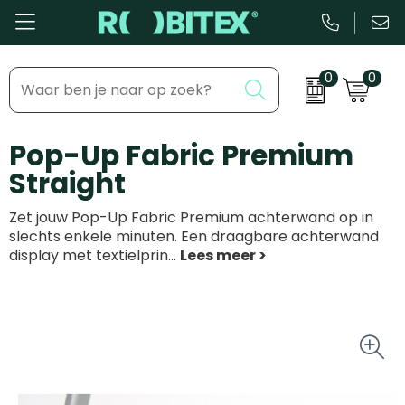
0
0
Bestsellers
Inhaakmomenten
Pop-Up Fabric Premium
Beurs & Event
Feestdagen
Straight
Kantoor & Schrijfwaren
Zakelijke evenementen
Zet jouw Pop-Up Fabric Premium achterwand op in
Eten & Drinkware
Dag van de ...
slechts enkele minuten. Een draagbare achterwand
display met textielprin
...
Health & Wellness
Tassen & Reizen
Groei & bloei
Kleding & accessoires